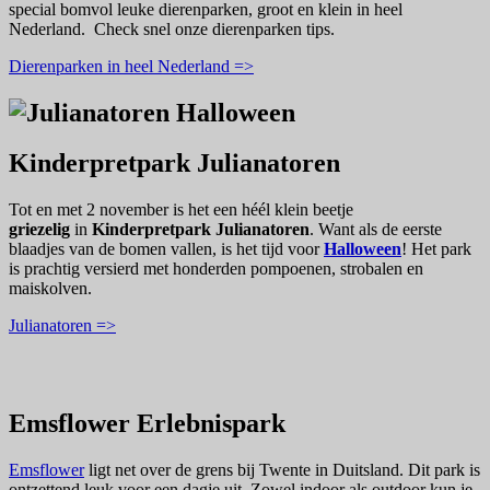
special bomvol leuke dierenparken, groot en klein in heel
Nederland. Check snel onze dierenparken tips.
Dierenparken in heel Nederland =>
Kinderpretpark Julianatoren
Tot en met 2 november is het een héél klein beetje
griezelig
in
Kinderpretpark Julianatoren
. Want als de eerste
blaadjes van de bomen vallen, is het tijd voor
Halloween
! Het park
is prachtig versi
erd met honderden pompoenen, strobalen en
maiskolven.
Julianatoren =>
Emsflower Erlebnispark
Emsflower
ligt net over de grens bij Twente in Duitsland. Dit park is
ontzettend leuk voor een dagje uit. Zowel indoor als outdoor kun je