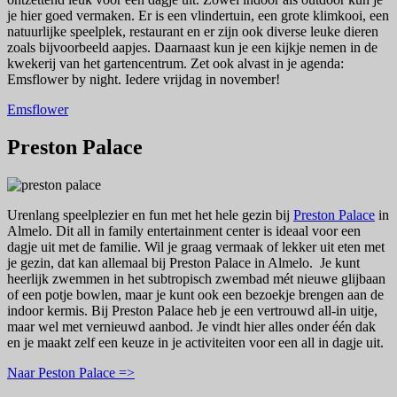
je hier goed vermaken. Er is een vlindertuin, een grote klimkooi, een
natuurlijke speelplek, restaurant en er zijn ook diverse leuke dieren
zoals bijvoorbeeld aapjes. Daarnaast kun je een kijkje nemen in de
kwekerij van het gartencentrum. Zet ook alvast in je agenda:
Emsflower by night. Iedere vrijdag in november!
Emsflower
Preston Palace
Urenlang speelplezier en fun met het hele gezin bij
Preston Palace
in
Almelo. Dit all in family entertainment center is ideaal voor een
dagje uit met de familie. Wil je graag vermaak of lekker uit eten met
je gezin, dat kan allemaal bij Preston Palace in Almelo. Je kunt
heerlijk zwemmen in het subtropisch zwembad mét nieuwe glijbaan
of een potje bowlen, maar je kunt ook een bezoekje brengen aan de
indoor kermis. Bij Preston Palace heb je een vertrouwd all-in uitje,
maar wel met vernieuwd aanbod. Je vindt hier alles onder één dak
en je maakt zelf een keuze in je activiteiten voor een all in dagje uit.
Naar Peston Palace =>