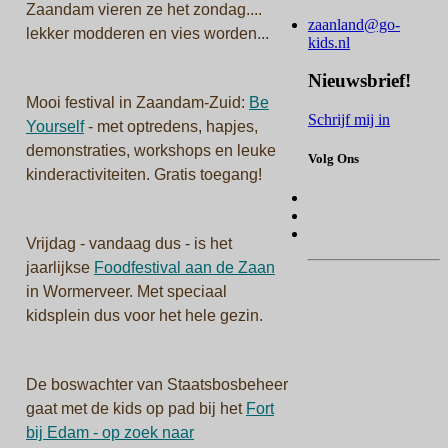
Zaandam vieren ze het zondag....
zaanland@go-
lekker modderen en vies worden...
kids.nl
Nieuwsbrief!
Mooi festival in Zaandam-Zuid:
Be
Schrijf mij in
Yourself
- met optredens, hapjes,
demonstraties, workshops en leuke
Volg Ons
kinderactiviteiten. Gratis toegang!
Vrijdag - vandaag dus - is het
jaarlijkse
Foodfestival aan de Zaan
in Wormerveer. Met speciaal
kidsplein dus voor het hele gezin.
De boswachter van Staatsbosbeheer
gaat met de kids op pad bij het
Fort
bij Edam - op zoek naar