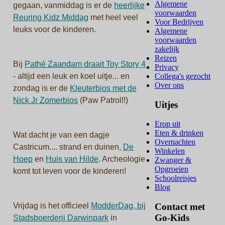
Algemene
gegaan, vanmiddag is er de
heerlijke
voorwaarden
Reuring Kidz Middag
met heel veel
Voor Bedrijven
leuks voor de kinderen.
Algemene
voorwaarden
zakelijk
Reizen
Bij
Pathé Zaandam draait Toy Story 4
Privacy
Collega's gezocht
- altijd een leuk en koel uitje... en
Over ons
zondag is er de
Kleuterbios met de
Nick Jr Zomerbios
(Paw Patrol!!)
Uitjes
Erop uit
Eten & drinken
Wat dacht je van een dagje
Overnachten
Castricum.... strand en duinen,
De
Winkelen
Hoep
en
Huis van Hilde
. Archeologie
Zwanger &
Opgroeien
komt tot leven voor de kinderen!
Schoolreisjes
Blog
Contact met
Vrijdag is het officieel
ModderDag, bij
Go-Kids
Stadsboerderij Darwinpark
in