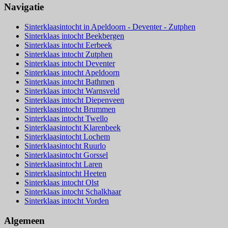
Navigatie
Sinterklaasintocht in Apeldoorn - Deventer - Zutphen
Sinterklaas intocht Beekbergen
Sinterklaas intocht Eerbeek
Sinterklaas intocht Zutphen
Sinterklaas intocht Deventer
Sinterklaas intocht Apeldoorn
Sinterklaas intocht Bathmen
Sinterklaas intocht Warnsveld
Sinterklaas intocht Diepenveen
Sinterklaasintocht Brummen
Sinterklaas intocht Twello
Sinterklaasintocht Klarenbeek
Sinterklaasintocht Lochem
Sinterklaasintocht Ruurlo
Sinterklaasintocht Gorssel
Sinterklaasintocht Laren
Sinterklaasintocht Heeten
Sinterklaas intocht Olst
Sinterklaas intocht Schalkhaar
Sinterklaas intocht Vorden
Algemeen