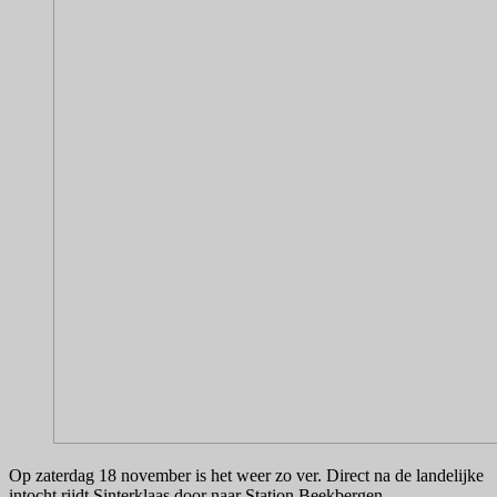
Op zaterdag 18 november is het weer zo ver. Direct na de landelijke
intocht rijdt Sinterklaas door naar Station Beekbergen.