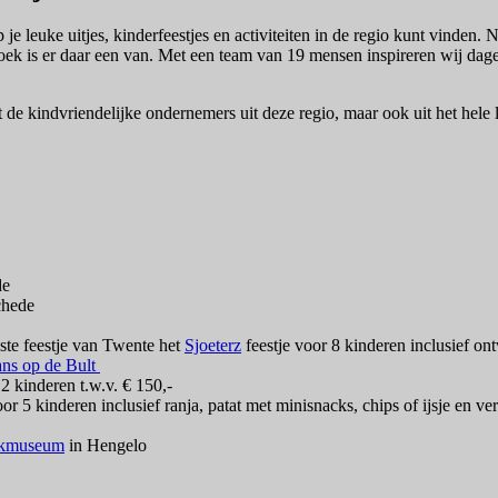
je leuke uitjes, kinderfeestjes en activiteiten in de regio kunt vinden. 
 is er daar een van. Met een team van 19 mensen inspireren wij dagelij
 de kindvriendelijke ondernemers uit deze regio, maar ook uit het hel
de
chede
ste feestje van Twente het
Sjoeterz
feestje voor 8 kinderen inclusief ont
ans op de Bult
2 kinderen t.w.v. € 150,-
or 5 kinderen inclusief ranja, patat met minisnacks, chips of ijsje en ve
ekmuseum
in Hengelo