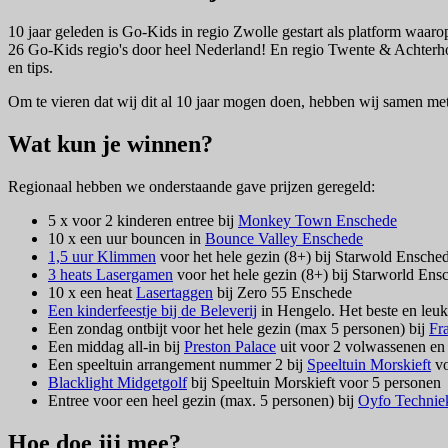
10 jaar geleden is Go-Kids in regio Zwolle gestart als platform waarop 
26 Go-Kids regio's door heel Nederland! En regio Twente & Achterhoek
en tips.
Om te vieren dat wij dit al 10 jaar mogen doen, hebben wij samen met
Wat kun je winnen?
Regionaal hebben we onderstaande gave prijzen geregeld:
5 x voor 2 kinderen entree bij
Monkey Town Enschede
10 x een uur bouncen in
Bounce Valley Enschede
1,5 uur Klimmen
voor het hele gezin (8+) bij Starwold Ensche
3 heats Lasergamen
voor het hele gezin (8+) bij Starworld Ens
10 x een heat
Lasertaggen
bij Zero 55 Enschede
Een kinderfeestje bij de Beleverij
in Hengelo. Het beste en leuk
Een zondag ontbijt voor het hele gezin (max 5 personen) bij
Fr
Een middag all-in bij
Preston Palace
uit voor 2 volwassenen en 
Een speeltuin arrangement nummer 2 bij
Speeltuin Morskieft
vo
Blacklight Midgetgolf
bij Speeltuin Morskieft voor 5 personen
Entree voor een heel gezin (max. 5 personen) bij
Oyfo Techni
Hoe doe jij mee?