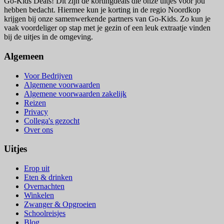
Go-Kids Deals! Dit zijn de kortingdeals die onze uitjes voor jou
hebben bedacht. Hiermee kun je korting in de regio Noordkop
krijgen bij onze samenwerkende partners van Go-Kids. Zo kun je
vaak voordeliger op stap met je gezin of een leuk extraatje vinden
bij de uitjes in de omgeving.
Algemeen
Voor Bedrijven
Algemene voorwaarden
Algemene voorwaarden zakelijk
Reizen
Privacy
Collega's gezocht
Over ons
Uitjes
Erop uit
Eten & drinken
Overnachten
Winkelen
Zwanger & Opgroeien
Schoolreisjes
Blog