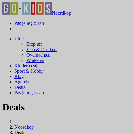
Noordkop
Pas je regio aan
Uitjes
Erop uit
Eten & Drinken
Overnachten
Winkelen
Kinderfeestje
Sport & Hobby
Blog
Agenda
Deals
Pas je regio aan
Deals
Noordkop
Deals