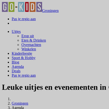
Groningen
Pas je regio aan
Uitjes
Erop uit
Eten & Drinken
Overnachten
Winkelen
Kinderfeestje
Sport & Hobby
Blog
Agenda
Deals
Pas je regio aan
Leuke uitjes en evenementen in
Groningen
Agenda