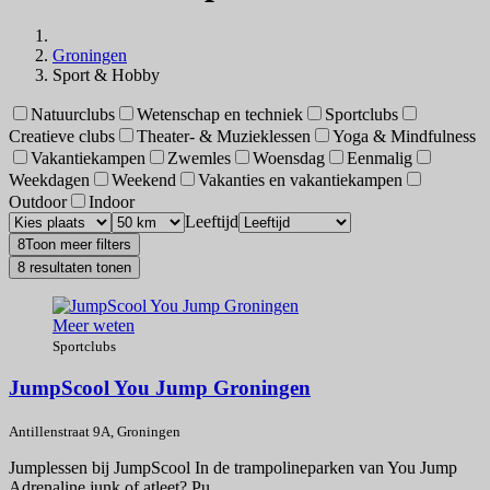
Groningen
Sport & Hobby
Natuurclubs
Wetenschap en techniek
Sportclubs
Creatieve clubs
Theater- & Muzieklessen
Yoga & Mindfulness
Vakantiekampen
Zwemles
Woensdag
Eenmalig
Weekdagen
Weekend
Vakanties en vakantiekampen
Outdoor
Indoor
Leeftijd
8
Toon meer filters
8 resultaten tonen
Meer weten
Sportclubs
JumpScool You Jump Groningen
Antillenstraat 9A, Groningen
Jumplessen bij JumpScool In de trampolineparken van You Jump
Adrenaline junk of atleet? Pu...