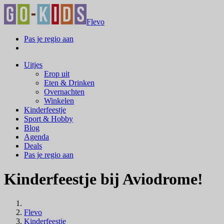
Flevo
Pas je regio aan
Uitjes
Erop uit
Eten & Drinken
Overnachten
Winkelen
Kinderfeestje
Sport & Hobby
Blog
Agenda
Deals
Pas je regio aan
Kinderfeestje bij Aviodrome!
Flevo
Kinderfeestje