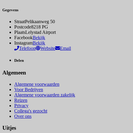
Gegevens
Straat
Pelikaanweg 50
Postcode
8218 PG
Plaats
Lelystad Airport
Facebook
Bekijk
Instagram
Bekijk
Telefoon
Website
Email
Delen
Algemeen
Algemene voorwaarden
Voor Bedrijven
Algemene voorwaarden zakelijk
Reizen
Privacy
Collega's gezocht
Over ons
Uitjes