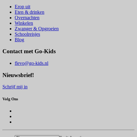
Erop uit
Eten & drinken
Overnachten
Winkelen
Zwanger & Opgroeien
Schoolreisjes
Blog
Contact met Go-Kids
flevo@go-kids.nl
Nieuwsbrief!
Schrijf mij in
Volg Ons