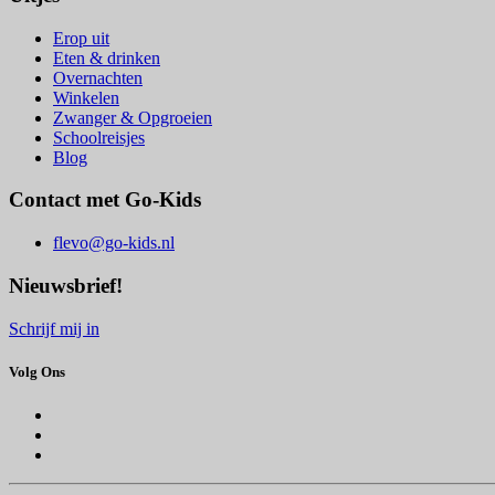
Erop uit
Eten & drinken
Overnachten
Winkelen
Zwanger & Opgroeien
Schoolreisjes
Blog
Contact met Go-Kids
flevo@go-kids.nl
Nieuwsbrief!
Schrijf mij in
Volg Ons