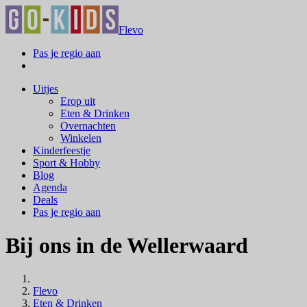
Flevo
Pas je regio aan
Uitjes
Erop uit
Eten & Drinken
Overnachten
Winkelen
Kinderfeestje
Sport & Hobby
Blog
Agenda
Deals
Pas je regio aan
Bij ons in de Wellerwaard
Flevo
Eten & Drinken