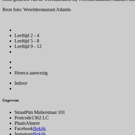
Bron foto: Wereldrestaurant Atlantis
Leeftijd 2 - 4
Leeftijd 5 - 8
Leeftijd 9 - 12
Horeca aanwezig
Indoor
Gegevens
Straat
Pim Mulierstraat 101
Postcode
1362 LC
Plaats
Almere
Facebook
Bekijk
Instagram
Bekijk