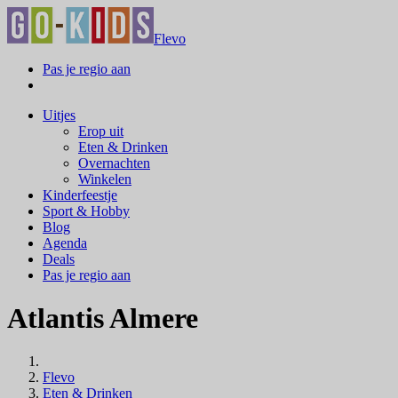
Flevo
Pas je regio aan
Uitjes
Erop uit
Eten & Drinken
Overnachten
Winkelen
Kinderfeestje
Sport & Hobby
Blog
Agenda
Deals
Pas je regio aan
Atlantis Almere
Flevo
Eten & Drinken