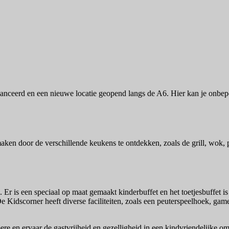
anceerd en een nieuwe locatie geopend langs de A6. Hier kan je onbeper
maken door de verschillende keukens te ontdekken, zoals de grill, wok, 
 Er is een speciaal op maat gemaakt kinderbuffet en het toetjesbuffet is 
 De Kidscorner heeft diverse faciliteiten, zoals een peuterspeelhoek, ga
e en ervaar de gastvrijheid en gezelligheid in een kindvriendelijke o