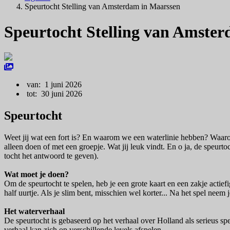
Speurtocht Stelling van Amsterdam in Maarssen
Speurtocht Stelling van Amste
van: 1 juni 2026
tot: 30 juni 2026
Speurtocht
Weet jij wat een fort is? En waarom we een waterlinie hebben? Waaro
alleen doen of met een groepje. Wat jij leuk vindt. En o ja, de speurt
tocht het antwoord te geven).
Wat moet je doen?
Om de speurtocht te spelen, heb je een grote kaart en een zakje actief
half uurtje. Als je slim bent, misschien wel korter... Na het spel neem 
Het waterverhaal
De speurtocht is gebaseerd op het verhaal over Holland als serieus spe
verhaal kan zich op verschillende levels afspelen.