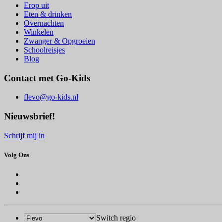
Erop uit
Eten & drinken
Overnachten
Winkelen
Zwanger & Opgroeien
Schoolreisjes
Blog
Contact met Go-Kids
flevo@go-kids.nl
Nieuwsbrief!
Schrijf mij in
Volg Ons
Switch regio