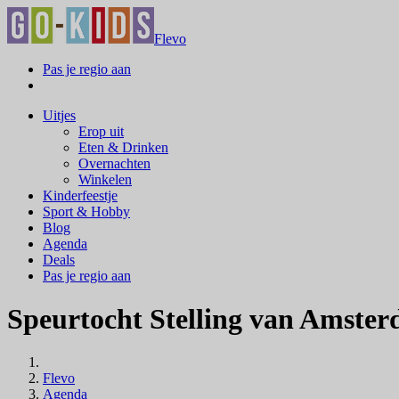
Flevo
Pas je regio aan
Uitjes
Erop uit
Eten & Drinken
Overnachten
Winkelen
Kinderfeestje
Sport & Hobby
Blog
Agenda
Deals
Pas je regio aan
Speurtocht Stelling van Amste
Flevo
Agenda