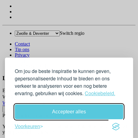
Switch regio
Contact
Tip ons
Privacy
Log in
© 2026 Go-Kids
Om jou de beste inspiratie te kunnen geven,
Log In
gepersonaliseerde inhoud te bieden en ons
verkeer te analyseren voor een nog betere
Email
ervaring, gebruiken wij cookies.
Cookiebeleid.
Wachtwoord
Wachtwoord vergeten?
Accepteer alles
Please confirm login email below
You will receive an email containing a link allowing you to reset
Voorkeuren
your password to a new preferred one.