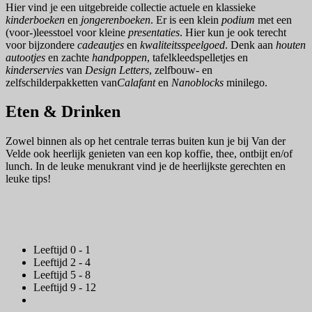
Hier vind je een uitgebreide collectie actuele en klassieke
kinderboeken
en
jongerenboeken
. Er is een klein
podium
met een
(voor-)leesstoel voor kleine
presentaties
. Hier kun je ook terecht
voor bijzondere
cadeautjes
en
kwaliteitsspeelgoed
. Denk aan
houten
autootjes
en zachte
handpoppen
, tafelkleedspelletjes en
kinderservies
van
Design Letters
, zelfbouw- en
zelfschilderpakketten van
Calafant
en
Nanoblocks
minilego.
Eten & Drinken
Zowel binnen als op het centrale terras buiten kun je bij Van der
Velde ook heerlijk genieten van een kop koffie, thee, ontbijt en/of
lunch. In de leuke menukrant vind je de heerlijkste gerechten en
leuke tips!
Leeftijd 0 - 1
Leeftijd 2 - 4
Leeftijd 5 - 8
Leeftijd 9 - 12