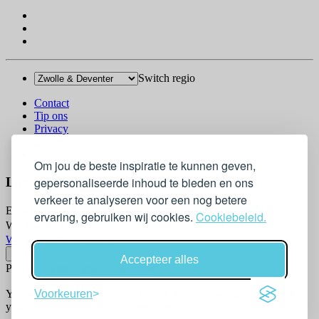
Switch regio
Contact
Tip ons
Privacy
Log in
© 2026 Go-Kids
Om jou de beste inspiratie te kunnen geven,
Log In
gepersonaliseerde inhoud te bieden en ons
verkeer te analyseren voor een nog betere
Email
ervaring, gebruiken wij cookies.
Cookiebeleid.
Wachtwoord
Wachtwoord vergeten?
Accepteer alles
Please confirm login email below
You will receive an email containing a link allowing you to reset
Voorkeuren
your password to a new preferred one.