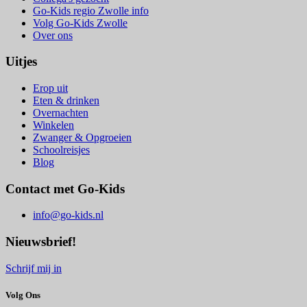
Go-Kids regio Zwolle info
Volg Go-Kids Zwolle
Over ons
Uitjes
Erop uit
Eten & drinken
Overnachten
Winkelen
Zwanger & Opgroeien
Schoolreisjes
Blog
Contact met Go-Kids
info@go-kids.nl
Nieuwsbrief!
Schrijf mij in
Volg Ons