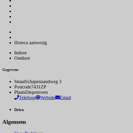
Horeca aanwezig
Indoor
Outdoor
Gegevens
Straat
Schapenzandweg 3
Postcode
7431ZP
Plaats
Diepenveen
Telefoon
Website
Email
Delen
Algemeen