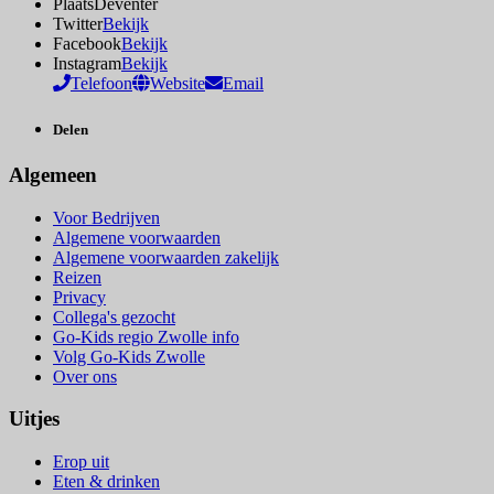
Plaats
Deventer
Twitter
Bekijk
Facebook
Bekijk
Instagram
Bekijk
Telefoon
Website
Email
Delen
Algemeen
Voor Bedrijven
Algemene voorwaarden
Algemene voorwaarden zakelijk
Reizen
Privacy
Collega's gezocht
Go-Kids regio Zwolle info
Volg Go-Kids Zwolle
Over ons
Uitjes
Erop uit
Eten & drinken