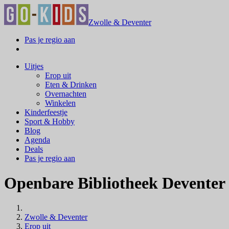
Zwolle & Deventer
Pas je regio aan
Uitjes
Erop uit
Eten & Drinken
Overnachten
Winkelen
Kinderfeestje
Sport & Hobby
Blog
Agenda
Deals
Pas je regio aan
Openbare Bibliotheek Deventer
Zwolle & Deventer
Erop uit