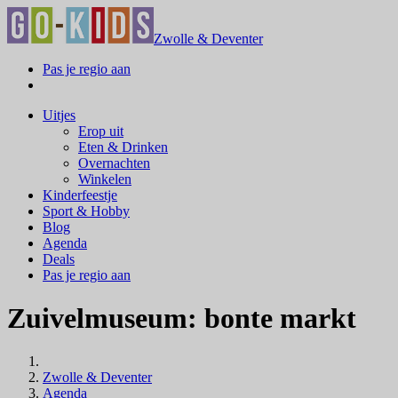
Zwolle & Deventer
Pas je regio aan
Uitjes
Erop uit
Eten & Drinken
Overnachten
Winkelen
Kinderfeestje
Sport & Hobby
Blog
Agenda
Deals
Pas je regio aan
Zuivelmuseum: bonte markt
Zwolle & Deventer
Agenda