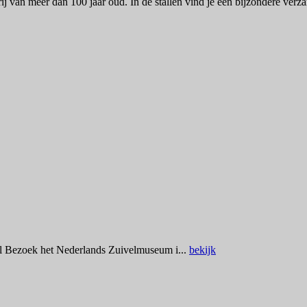
j van meer dan 100 jaar oud. In de stallen vind je een bijzondere verz
 Bezoek het Nederlands Zuivelmuseum i...
bekijk