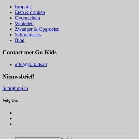
Erop uit
Eten & drinken
Overnachten
Winkelen
Zwanger & Opgroeien
Schoolreisjes
Blog
Contact met Go-Kids
info@go-kids.nl
Nieuwsbrief!
Schrijf mij in
Volg Ons