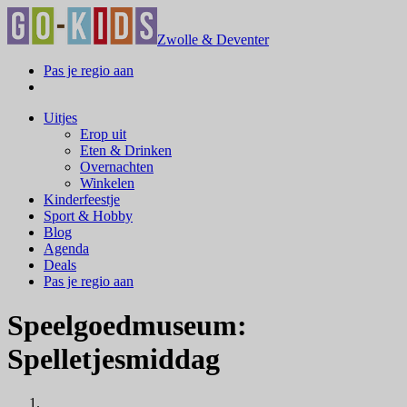
Zwolle & Deventer
Pas je regio aan
Uitjes
Erop uit
Eten & Drinken
Overnachten
Winkelen
Kinderfeestje
Sport & Hobby
Blog
Agenda
Deals
Pas je regio aan
Speelgoedmuseum:
Spelletjesmiddag