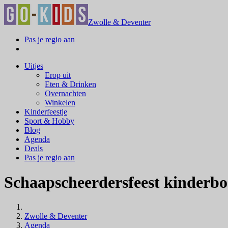
Zwolle & Deventer
Pas je regio aan
Uitjes
Erop uit
Eten & Drinken
Overnachten
Winkelen
Kinderfeestje
Sport & Hobby
Blog
Agenda
Deals
Pas je regio aan
Schaapscheerdersfeest kinderb
Zwolle & Deventer
Agenda