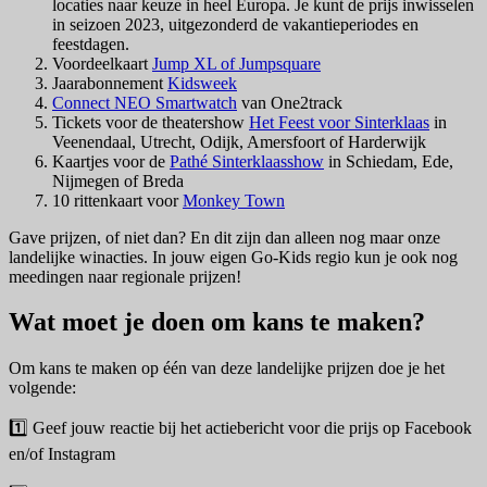
locaties naar keuze in heel Europa. Je kunt de prijs inwisselen
in seizoen 2023, uitgezonderd de vakantieperiodes en
feestdagen.
Voordeelkaart
Jump XL of Jumpsquare
Jaarabonnement
Kidsweek
Connect NEO Smartwatch
van One2track
Tickets voor de theatershow
Het Feest voor Sinterklaas
in
Veenendaal, Utrecht, Odijk, Amersfoort of Harderwijk
Kaartjes voor de
Pathé Sinterklaasshow
in Schiedam, Ede,
Nijmegen of Breda
10 rittenkaart voor
Monkey Town
Gave prijzen, of niet dan? En dit zijn dan alleen nog maar onze
landelijke winacties. In jouw eigen Go-Kids regio kun je ook nog
meedingen naar regionale prijzen!
Wat moet je doen om kans te maken?
Om kans te maken op één van deze landelijke prijzen doe je het
volgende:
1️⃣ Geef jouw reactie bij het actiebericht voor die prijs op Facebook
en/of Instagram