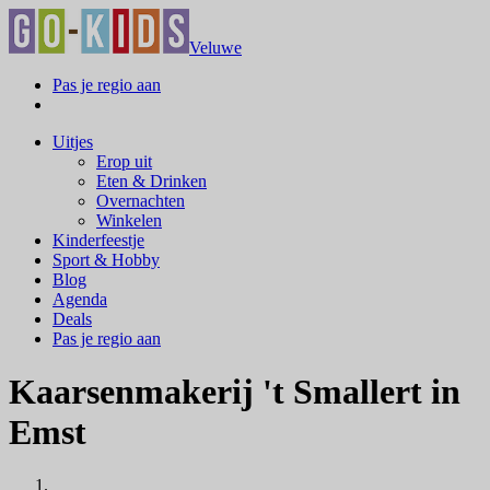
Veluwe
Pas je regio aan
Uitjes
Erop uit
Eten & Drinken
Overnachten
Winkelen
Kinderfeestje
Sport & Hobby
Blog
Agenda
Deals
Pas je regio aan
Kaarsenmakerij 't Smallert in
Emst