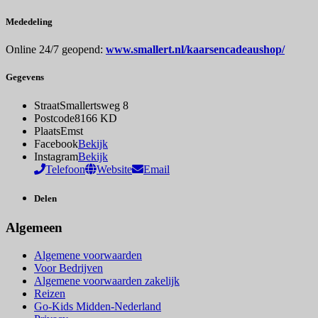
Mededeling
Online 24/7 geopend:
www.smallert.nl/kaarsencadeaushop/
Gegevens
Straat
Smallertsweg 8
Postcode
8166 KD
Plaats
Emst
Facebook
Bekijk
Instagram
Bekijk
Telefoon
Website
Email
Delen
Algemeen
Algemene voorwaarden
Voor Bedrijven
Algemene voorwaarden zakelijk
Reizen
Go-Kids Midden-Nederland