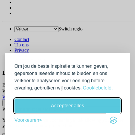
Switch regio
Contact
Tip ons
Privacy
Log in
© 2026 Go-Kids
Om jou de beste inspiratie te kunnen geven,
gepersonaliseerde inhoud te bieden en ons
Log In
verkeer te analyseren voor een nog betere
Email
ervaring, gebruiken wij cookies.
Cookiebeleid.
Wachtwoord
Wachtwoord vergeten?
Accepteer alles
Please confirm login email below
You will receive an email containing a link allowing you to reset
Voorkeuren
your password to a new preferred one.