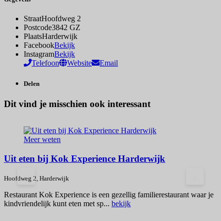
Straat
Hoofdweg 2
Postcode
3842 GZ
Plaats
Harderwijk
Facebook
Bekijk
Instagram
Bekijk
Telefoon
Website
Email
Delen
Dit vind je misschien ook interessant
Meer weten
Uit eten bij Kok Experience Harderwijk
<
>
Hoofdweg 2, Harderwijk
H
Restaurant Kok Experience is een gezellig familierestaurant waar je
B
kindvriendelijk kunt eten met sp...
bekijk
g