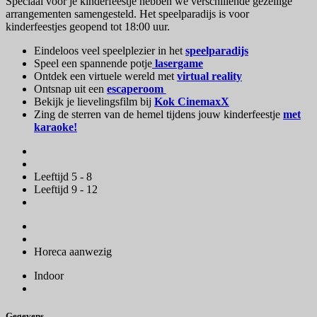
Speciaal voor je kinderfeestje hebben we verschillende gezellige
arrangementen samengesteld. Het speelparadijs is voor
kinderfeestjes geopend tot 18:00 uur.
Eindeloos veel speelplezier in het
speelparadijs
Speel een spannende potje
lasergame
Ontdek een virtuele wereld met
virtual reality
Ontsnap uit een
escaperoom
Bekijk je lievelingsfilm bij
Kok CinemaxX
Zing de sterren van de hemel tijdens jouw kinderfeestje
met
karaoke!
Leeftijd 5 - 8
Leeftijd 9 - 12
Horeca aanwezig
Indoor
Gegevens