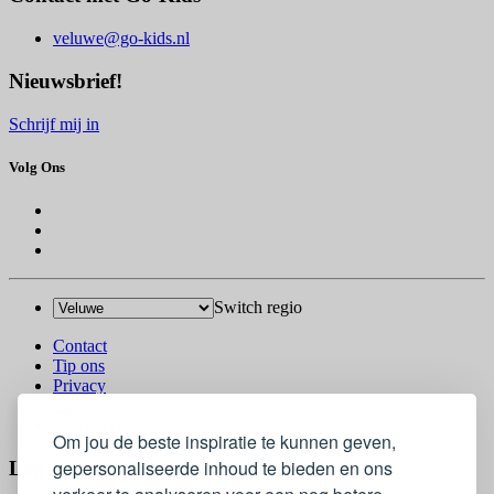
veluwe@go-kids.nl
Nieuwsbrief!
Schrijf mij in
Volg Ons
Switch regio
Contact
Tip ons
Privacy
Log in
© 2026 Go-Kids
Om jou de beste inspiratie te kunnen geven,
gepersonaliseerde inhoud te bieden en ons
Log In