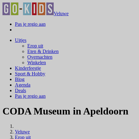
Veluwe
Pas je regio aan
Uitjes
Erop uit
Eten & Drinken
Overnachten
Winkelen
Kinderfeestje
Sport & Hobby
Blog
Agenda
Deals
Pas je regio aan
CODA Museum in Apeldoorn
Veluwe
Erop uit