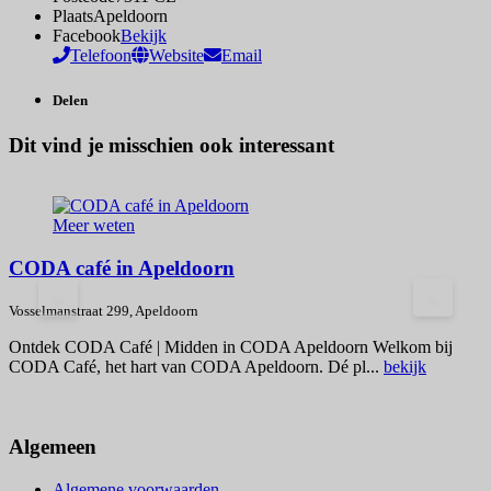
Plaats
Apeldoorn
Facebook
Bekijk
Telefoon
Website
Email
Delen
Dit vind je misschien ook interessant
Meer weten
CODA café in Apeldoorn
<
>
Vosselmanstraat 299, Apeldoorn
V
Ontdek CODA Café | Midden in CODA Apeldoorn Welkom bij
B
CODA Café, het hart van CODA Apeldoorn. Dé pl...
bekijk
o
Algemeen
Algemene voorwaarden