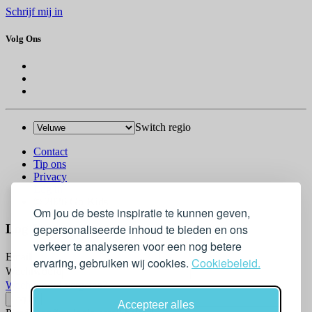
Schrijf mij in
Volg Ons
Switch regio
Contact
Tip ons
Privacy
Log in
© 2026 Go-Kids
Om jou de beste inspiratie te kunnen geven,
gepersonaliseerde inhoud te bieden en ons
Log In
verkeer te analyseren voor een nog betere
Email
ervaring, gebruiken wij cookies.
Cookiebeleid.
Wachtwoord
Wachtwoord vergeten?
Accepteer alles