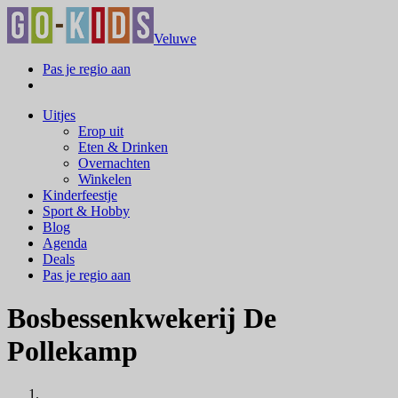
Veluwe
Pas je regio aan
Uitjes
Erop uit
Eten & Drinken
Overnachten
Winkelen
Kinderfeestje
Sport & Hobby
Blog
Agenda
Deals
Pas je regio aan
Bosbessenkwekerij De
Pollekamp