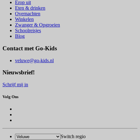
Erop uit
Eten & drinken
Overnachten
Winkelen
Zwanger & Opgroeien
Schoolreisjes
Blog
Contact met Go-Kids
veluwe@go-kids.nl
Nieuwsbrief!
Schrijf mij in
Volg Ons
Switch regio