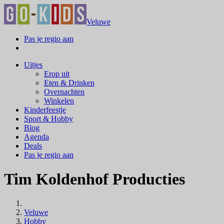
Veluwe
Pas je regio aan
Uitjes
Erop uit
Eten & Drinken
Overnachten
Winkelen
Kinderfeestje
Sport & Hobby
Blog
Agenda
Deals
Pas je regio aan
Tim Koldenhof Producties
Veluwe
Hobby