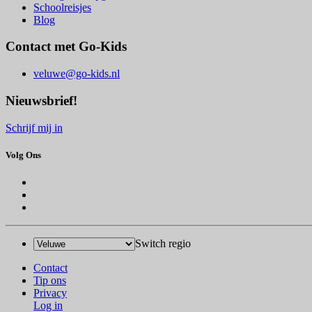
Schoolreisjes
Blog
Contact met Go-Kids
veluwe@go-kids.nl
Nieuwsbrief!
Schrijf mij in
Volg Ons
Switch regio
Contact
Tip ons
Privacy
Log in