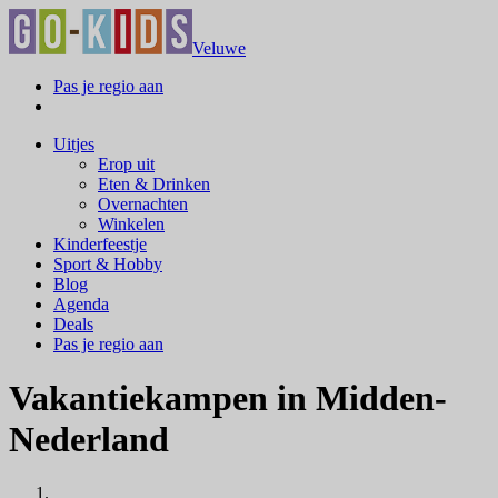
Veluwe
Pas je regio aan
Uitjes
Erop uit
Eten & Drinken
Overnachten
Winkelen
Kinderfeestje
Sport & Hobby
Blog
Agenda
Deals
Pas je regio aan
Vakantiekampen in Midden-
Nederland