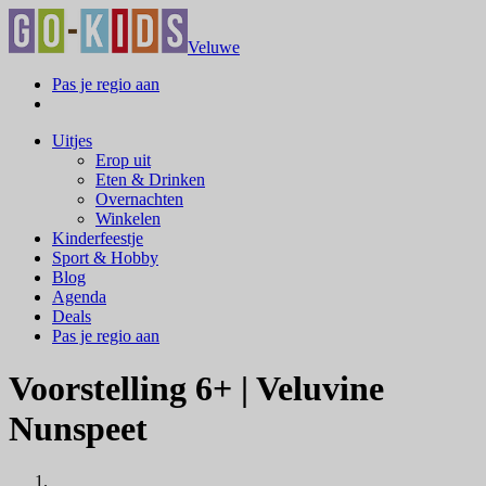
Veluwe
Pas je regio aan
Uitjes
Erop uit
Eten & Drinken
Overnachten
Winkelen
Kinderfeestje
Sport & Hobby
Blog
Agenda
Deals
Pas je regio aan
Voorstelling 6+ | Veluvine
Nunspeet