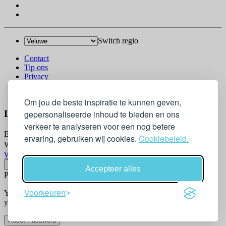
Switch regio
Contact
Tip ons
Privacy
Log in
© 2026 Go-Kids
Om jou de beste inspiratie te kunnen geven,
gepersonaliseerde inhoud te bieden en ons
Log In
verkeer te analyseren voor een nog betere
Email
ervaring, gebruiken wij cookies.
Cookiebeleid.
Wachtwoord
Wachtwoord vergeten?
Accepteer alles
Please confirm login email below
You will receive an email containing a link allowing you to reset
Voorkeuren
your password to a new preferred one.