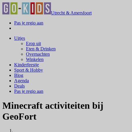
Utrecht & Amersfoort
Pas je regio aan
Uitjes
Erop uit
Eten & Drinken
Overnachten
Winkelen
Kinderfeestje
Sport & Hobby
Blog
Agenda
Deals
Pas je regio aan
Minecraft activiteiten bij
GeoFort