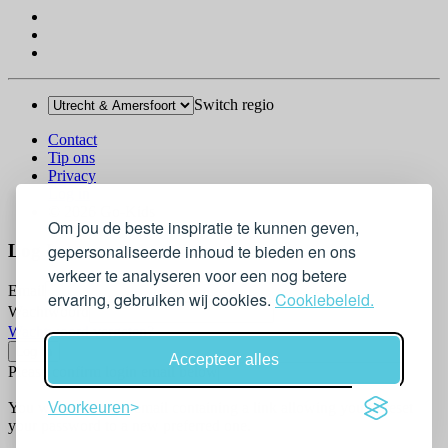
Switch regio
Contact
Tip ons
Privacy
Log in
© 2026 Go-Kids
Om jou de beste inspiratie te kunnen geven,
gepersonaliseerde inhoud te bieden en ons
Log In
verkeer te analyseren voor een nog betere
Email
ervaring, gebruiken wij cookies.
Cookiebeleid.
Wachtwoord
Wachtwoord vergeten?
Accepteer alles
Please confirm login email below
You will receive an email containing a link allowing you to reset
Voorkeuren
your password to a new preferred one.