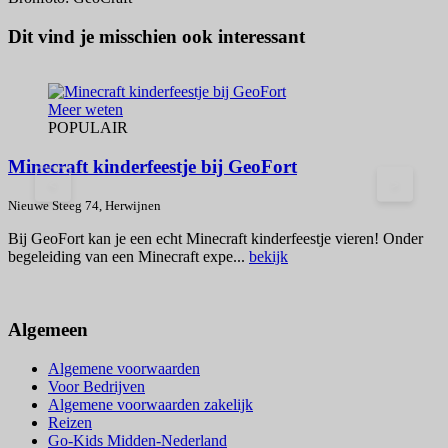
Dit vind je misschien ook interessant
Meer weten
POPULAIR
Minecraft kinderfeestje bij GeoFort
<
>
N
Nieuwe Steeg 74, Herwijnen
V
Bij GeoFort kan je een echt Minecraft kinderfeestje vieren! Onder
i
begeleiding van een Minecraft expe...
bekijk
Algemeen
Algemene voorwaarden
Voor Bedrijven
Algemene voorwaarden zakelijk
Reizen
Go-Kids Midden-Nederland