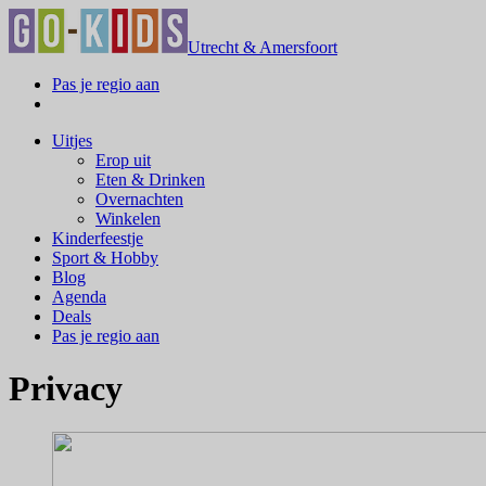
Utrecht & Amersfoort
Pas je regio aan
Uitjes
Erop uit
Eten & Drinken
Overnachten
Winkelen
Kinderfeestje
Sport & Hobby
Blog
Agenda
Deals
Pas je regio aan
Privacy