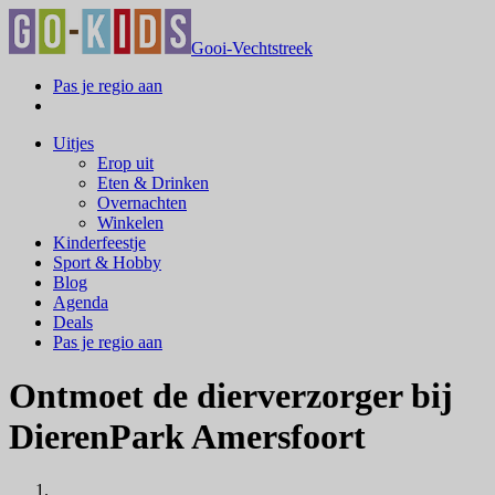
Gooi-Vechtstreek
Pas je regio aan
Uitjes
Erop uit
Eten & Drinken
Overnachten
Winkelen
Kinderfeestje
Sport & Hobby
Blog
Agenda
Deals
Pas je regio aan
Ontmoet de dierverzorger bij
DierenPark Amersfoort