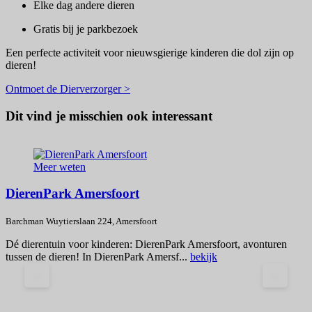
Elke dag andere dieren
Gratis bij je parkbezoek
Een perfecte activiteit voor nieuwsgierige kinderen die dol zijn op
dieren!
Ontmoet de Dierverzorger >
Dit vind je misschien ook interessant
Meer weten
DierenPark Amersfoort
Barchman Wuytierslaan 224, Amersfoort
B
Dé dierentuin voor kinderen: DierenPark Amersfoort, avonturen
I
tussen de dieren! In DierenPark Amersf...
bekijk
n
<
>