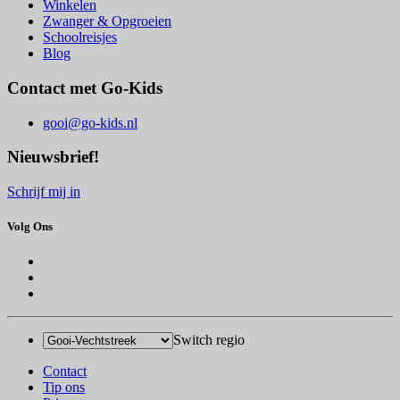
Winkelen
Zwanger & Opgroeien
Schoolreisjes
Blog
Contact met Go-Kids
gooi@go-kids.nl
Nieuwsbrief!
Schrijf mij in
Volg Ons
Switch regio
Contact
Tip ons