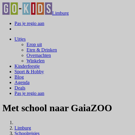
Limburg
Pas je regio aan
Uitjes
Erop uit
Eten & Drinken
Overnachten
Winkelen
Kinderfeestje
Sport & Hobby
Blog
Agenda
Deals
Pas je regio aan
Met school naar GaiaZOO
Limburg
Schoolreisjes