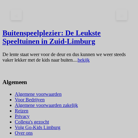
<
>
Buitenspeelplezier: De Leukste
Speeltuinen in Zuid-Limburg
De lente staat weer voor de deur en dus kunnen we weer steeds
O
vaker lekker met de kids naar buiten....
bekijk
L
Algemeen
Algemene voorwaarden
Voor Bedrijven
Algemene voorwaarden zakelijk
Reizen
Privacy
Collega's gezocht
Volg Go-Kids Limburg
Over ons