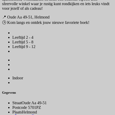
sfeervolle winkel waar je rustig kunt rondkijken en iets leuks vindt
voor jezelf of als cadeau!
📍 Oude Aa 49-51, Helmond
🕒 Kom langs en ontdek jouw nieuwe favoriete boek!
Leeftijd 2 - 4
Leeftijd 5 - 8
Leeftijd 9 - 12
Indoor
Gegevens
Straat
Oude Aa 49-51
Postcode
5701PZ
Plaats
Helmond