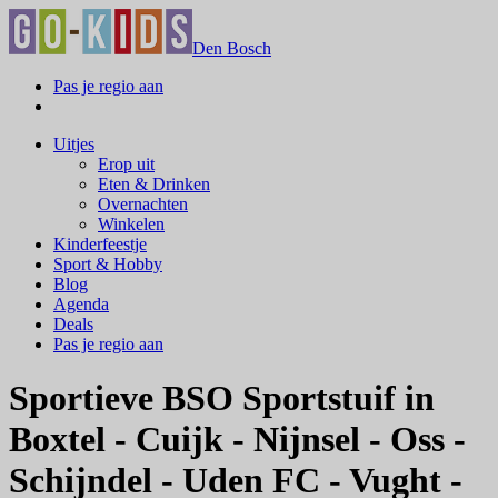
Den Bosch
Pas je regio aan
Uitjes
Erop uit
Eten & Drinken
Overnachten
Winkelen
Kinderfeestje
Sport & Hobby
Blog
Agenda
Deals
Pas je regio aan
Sportieve BSO Sportstuif in
Boxtel - Cuijk - Nijnsel - Oss -
Schijndel - Uden FC - Vught -