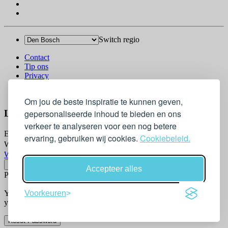
Switch regio
Contact
Tip ons
Privacy
Log in
© 2026 Go-Kids
Om jou de beste inspiratie te kunnen geven,
gepersonaliseerde inhoud te bieden en ons
Log In
verkeer te analyseren voor een nog betere
Email
ervaring, gebruiken wij cookies.
Cookiebeleid.
Wachtwoord
Wachtwoord vergeten?
Accepteer alles
Please confirm login email below
You will receive an email containing a link allowing you to reset
Voorkeuren
your password to a new preferred one.