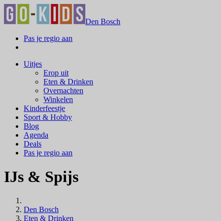
Den Bosch
Pas je regio aan
Uitjes
Erop uit
Eten & Drinken
Overnachten
Winkelen
Kinderfeestje
Sport & Hobby
Blog
Agenda
Deals
Pas je regio aan
IJs & Spijs
Den Bosch
Eten & Drinken