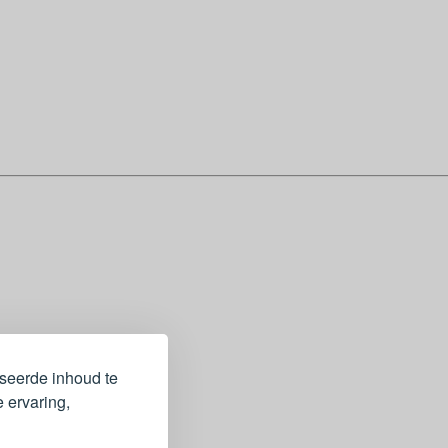
iseerde inhoud te
 ervaring,