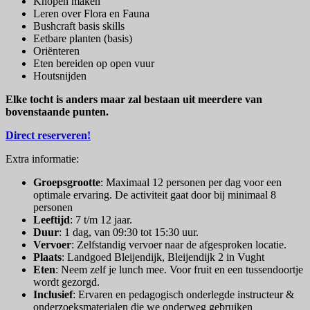
Knopen maken
Leren over Flora en Fauna
Bushcraft basis skills
Eetbare planten (basis)
Oriënteren
Eten bereiden op open vuur
Houtsnijden
Elke tocht is anders maar zal bestaan uit meerdere van
bovenstaande punten.
Direct reserveren!
Extra informatie:
Groepsgrootte
: Maximaal 12 personen per dag voor een
optimale ervaring. De activiteit gaat door bij minimaal 8
personen
Leeftijd
: 7 t/m 12 jaar.
Duur
: 1 dag, van 09:30 tot 15:30 uur.
Vervoer
: Zelfstandig vervoer naar de afgesproken locatie.
Plaats
: Landgoed Bleijendijk, Bleijendijk 2 in Vught
Eten
: Neem zelf je lunch mee. Voor fruit en een tussendoortje
wordt gezorgd.
Inclusief
: Ervaren en pedagogisch onderlegde instructeur &
onderzoeksmaterialen die we onderweg gebruiken