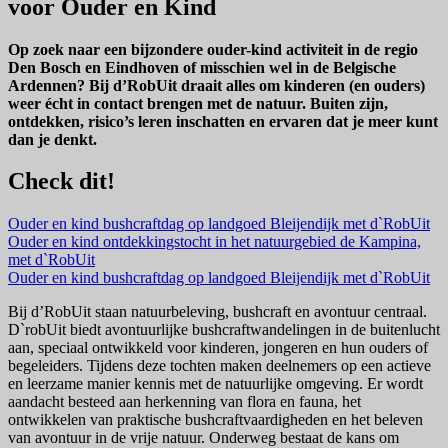
voor Ouder en Kind
Op zoek naar een bijzondere ouder-kind activiteit in de regio
Den Bosch en Eindhoven of misschien wel in de Belgische
Ardennen?
Bij d’RobUit draait alles om kinderen (en ouders)
weer écht in contact brengen met de natuur. Buiten zijn,
ontdekken, risico’s leren inschatten en ervaren dat je meer kunt
dan je denkt.
Check dit!
Ouder en kind bushcraftdag op landgoed Bleijendijk met d`RobUit
Ouder en kind ontdekkingstocht in het natuurgebied de Kampina,
met d`RobUit
Ouder en kind bushcraftdag op landgoed Bleijendijk met d`RobUit
Bij d’RobUit staan natuurbeleving, bushcraft en avontuur centraal.
D`robUit biedt avontuurlijke bushcraftwandelingen in de buitenlucht
aan, speciaal ontwikkeld voor kinderen, jongeren en hun ouders of
begeleiders. Tijdens deze tochten maken deelnemers op een actieve
en leerzame manier kennis met de natuurlijke omgeving. Er wordt
aandacht besteed aan herkenning van flora en fauna, het
ontwikkelen van praktische bushcraftvaardigheden en het beleven
van avontuur in de vrije natuur. Onderweg bestaat de kans om