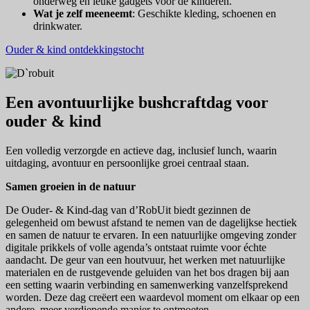
onderweg en leuke gadgets voor de kinderen.
Wat je zelf meeneemt
: Geschikte kleding, schoenen en
drinkwater.
Ouder & kind ontdekkingstocht
Een avontuurlijke bushcraftdag voor
ouder & kind
Een volledig verzorgde en actieve dag, inclusief lunch, waarin
uitdaging, avontuur en persoonlijke groei centraal staan.
Samen groeien in de natuur
De Ouder- & Kind-dag van d’RobUit biedt gezinnen de
gelegenheid om bewust afstand te nemen van de dagelijkse hectiek
en samen de natuur te ervaren. In een natuurlijke omgeving zonder
digitale prikkels of volle agenda’s ontstaat ruimte voor échte
aandacht. De geur van een houtvuur, het werken met natuurlijke
materialen en de rustgevende geluiden van het bos dragen bij aan
een setting waarin verbinding en samenwerking vanzelfsprekend
worden. Deze dag creëert een waardevol moment om elkaar op een
andere, meer verdiepende manier te ontmoeten.