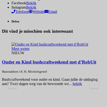
Facebook
Bekijk
Instagram
Bekijk
Telefoon
Website
Email
Delen
Dit vind je misschien ook interessant
Meer weten
NIEUW
Ouder en Kind bushcraftweekend met d’RobUit
Hazenakkers 14, St. Michielsgestel
H
Bushcraftweekend voor ouder en kind. Gaan jullie de uitdaging
aan? Twee dagen weg van de bewoonde we...
bekijk
<
>
K
z