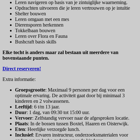
Leren navigeren op basis van je zintuiglijke waarneming.
Opdrachten uitvoeren die je leren vertrouwen op je intuïtie
Shelter bouwen
Leren omgaan met een mes
Dierensporen herkennen
Tokkelbaan bouwen
Leren over Flora en Fauna
Bushcraft basis skills
Elke tocht is anders maar zal bestaan uit meerdere van
bovenstaande punten.
Direct reserveren!
Extra informatie:
Groepsgrootte
: Maximaal 9 personen per dag voor een
optimale ervaring. De activiteit gaat door bij minimaal 3
kinderen en 2 volwassenen.
Leeftijd
: 6 t/m 13 jaar.
Duur
: 1 dag, van 09:30 tot 15:00 uur.
Vervoer
: Zelfstandig vervoer naar de afgesproken locatie.
Plaats
: In de bossen tussen Boxtel, Haaren en Oisterwijk.
Eten
: Heerlijke verzorgde lunch.
Inclusief
: Ervaren instructeur, onderzoeksmaterialen voor