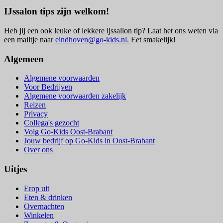
IJssalon tips zijn welkom!
Heb jij een ook leuke of lekkere ijssallon tip? Laat het ons weten via
een mailtje naar
eindhoven@go-kids.nl.
Eet smakelijk!
Algemeen
Algemene voorwaarden
Voor Bedrijven
Algemene voorwaarden zakelijk
Reizen
Privacy
Collega's gezocht
Volg Go-Kids Oost-Brabant
Jouw bedrijf op Go-Kids in Oost-Brabant
Over ons
Uitjes
Erop uit
Eten & drinken
Overnachten
Winkelen