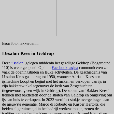
Bron foto: lekkerder.nl
IJssalon Kees in Geldrop
Deze
ijssalon
, gelegen middenin het gezellige Geldrop (Bogardeind
110) is weer geopend. Op hun
Facebookpagina
communiceren ze
vaak de openingstijden en leuke activiteiten. De geschiedenis van
IJssalon Kees gaat terug tot 1950, wanneer Adriaan Kees een
ijsmachine koopt en begint met het maken en verkopen van ijs in
zijn bakkerswinkel tegenover de kerk van Zesgehuchten
(tegenwoordig een wijk in Geldrop). De zonen van ‘Bakker Kees’
trekken met bakfietsen door de straten van Geldrop en omgeving om
ijs aan huis te verkopen. In 2022 werd het stokje overgedragen aan
de nieuwste generatie. Marco di Roberto en Kasper Hertogs, die
beiden al geruime tijd in het bedrijf werkzaam zijn, zetten de
tradities van de familie Kees vol energie voort. Al snel laten zij en