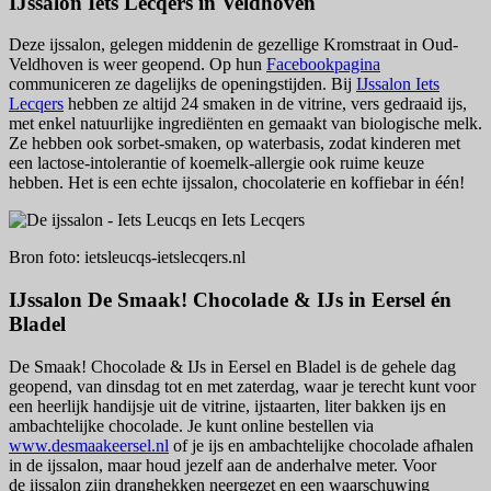
IJssalon Iets Lecqers in Veldhoven
Deze ijssalon, gelegen middenin de gezellige Kromstraat in Oud-
Veldhoven is weer geopend. Op hun
Facebookpagina
communiceren ze dagelijks de openingstijden. Bij
IJssalon Iets
Lecqers
hebben ze altijd 24 smaken in de vitrine, vers gedraaid ijs,
met enkel natuurlijke ingrediënten en gemaakt van biologische melk.
Ze hebben ook sorbet-smaken, op waterbasis, zodat kinderen met
een lactose-intolerantie of koemelk-allergie ook ruime keuze
hebben. Het is een echte ijssalon, chocolaterie en koffiebar in één!
Bron foto: ietsleucqs-ietslecqers.nl
IJssalon De Smaak! Chocolade & IJs in Eersel én
Bladel
De Smaak! Chocolade & IJs in Eersel en Bladel is de gehele dag
geopend, van dinsdag tot en met zaterdag, waar je terecht kunt voor
een heerlijk handijsje uit de vitrine, ijstaarten, liter bakken ijs en
ambachtelijke chocolade. Je kunt online bestellen via
www.desmaakeersel.nl
of je ijs en ambachtelijke chocolade afhalen
in de ijssalon, maar houd jezelf aan de anderhalve meter. Voor
de ijssalon zijn dranghekken neergezet en een waarschuwing