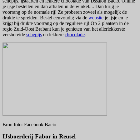
schepijs, ijstaarten en lekkere chocolade van IJssalon Bacio.
Online
je ijsje bestellen en dan afhalen in de winkel....
Dan krijg je
voorrang op de normale rij! Ze
proberen zoveel als mogelijk de
drukte te spreiden. Bestel eenvoudig via de
website
je ijsje en je
krijgt bij drukte voorrang op de reguliere rij!
Op 2 plaatsen in de
regio Zuid-Oost Brabant kun je genieten van het allerlekkerste
versbereide
schepijs
en lekkere
chocolade
.
Bron foto: Facebook Bacio
IJsboerderij Fabor in Reusel