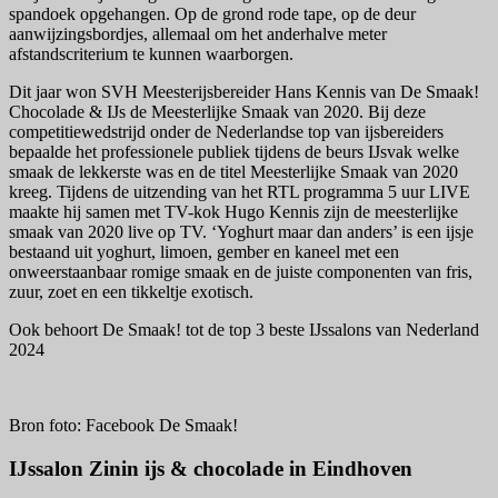
spandoek opgehangen. Op de grond rode tape, op de deur
aanwijzingsbordjes, allemaal om het anderhalve meter
afstandscriterium te kunnen waarborgen.
Dit jaar won SVH Meesterijsbereider Hans Kennis van De Smaak!
Chocolade & IJs de Meesterlijke Smaak van 2020. Bij deze
competitiewedstrijd onder de Nederlandse top van ijsbereiders
bepaalde het professionele publiek tijdens de beurs IJsvak welke
smaak de lekkerste was en de titel Meesterlijke Smaak van 2020
kreeg. Tijdens de uitzending van het RTL programma 5 uur LIVE
maakte hij samen met TV-kok Hugo Kennis zijn de meesterlijke
smaak van 2020 live op TV. ‘Yoghurt maar dan anders’ is een ijsje
bestaand uit yoghurt, limoen, gember en kaneel met een
onweerstaanbaar romige smaak en de juiste componenten van fris,
zuur, zoet en een tikkeltje exotisch.
Ook behoort De Smaak! tot de top 3 beste IJssalons van Nederland
2024
Bron foto: Facebook De Smaak!
IJssalon Zinin ijs & chocolade in Eindhoven