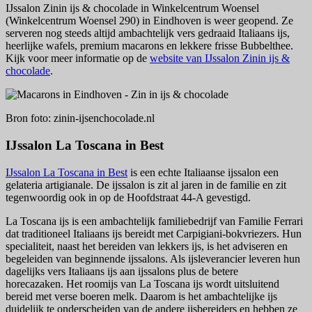
IJssalon Zinin ijs & chocolade in Winkelcentrum Woensel
(Winkelcentrum Woensel 290) in Eindhoven is weer geopend. Ze
serveren nog steeds altijd ambachtelijk vers gedraaid Italiaans ijs,
heerlijke wafels, premium macarons en lekkere frisse Bubbelthee.
Kijk voor meer informatie op de
website van IJssalon Zinin ijs &
chocolade
.
Bron foto: zinin-ijsenchocolade.nl
IJssalon La Toscana in Best
IJssalon La Toscana in Best
is een echte Italiaanse ijssalon een
gelateria artigianale. De ijssalon is zit al jaren in de familie en zit
tegenwoordig ook in op de Hoofdstraat 44-A gevestigd.
La Toscana ijs is een ambachtelijk familiebedrijf van Familie Ferrari
dat traditioneel Italiaans ijs bereidt met Carpigiani-bokvriezers. Hun
specialiteit, naast het bereiden van lekkers ijs, is het adviseren en
begeleiden van beginnende ijssalons. Als ijsleverancier leveren hun
dagelijks vers Italiaans ijs aan ijssalons plus de betere
horecazaken. Het roomijs van La Toscana ijs wordt uitsluitend
bereid met verse boeren melk. Daarom is het ambachtelijke ijs
duidelijk te onderscheiden van de andere ijsbereiders en hebben ze