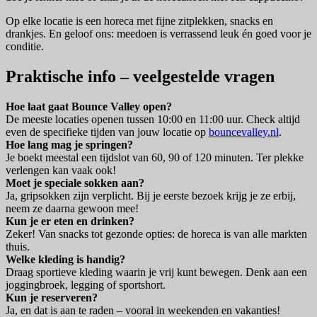
Op elke locatie is een horeca met fijne zitplekken, snacks en
drankjes. En geloof ons: meedoen is verrassend leuk én goed voor je
conditie.
Praktische info – veelgestelde vragen
Hoe laat gaat Bounce Valley open?
De meeste locaties openen tussen 10:00 en 11:00 uur. Check altijd
even de specifieke tijden van jouw locatie op
bouncevalley.nl
.
Hoe lang mag je springen?
Je boekt meestal een tijdslot van 60, 90 of 120 minuten. Ter plekke
verlengen kan vaak ook!
Moet je speciale sokken aan?
Ja, gripsokken zijn verplicht. Bij je eerste bezoek krijg je ze erbij,
neem ze daarna gewoon mee!
Kun je er eten en drinken?
Zeker! Van snacks tot gezonde opties: de horeca is van alle markten
thuis.
Welke kleding is handig?
Draag sportieve kleding waarin je vrij kunt bewegen. Denk aan een
joggingbroek, legging of sportshort.
Kun je reserveren?
Ja, en dat is aan te raden – vooral in weekenden en vakanties!