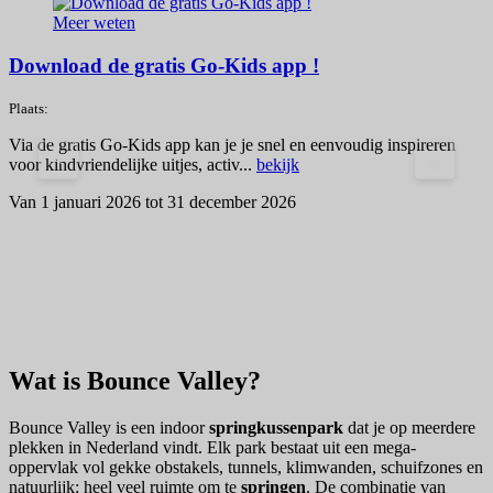
Meer weten
Download de gratis Go-Kids app !
Plaats:
Via de gratis Go-Kids app kan je je snel en eenvoudig inspireren
<
>
voor kindvriendelijke uitjes, activ...
bekijk
Van 1 januari 2026 tot 31 december 2026
S
V
Wat is Bounce Valley?
Bounce Valley is een indoor
springkussenpark
dat je op meerdere
plekken in Nederland vindt. Elk park bestaat uit een mega-
oppervlak vol gekke obstakels, tunnels, klimwanden, schuifzones en
natuurlijk: heel veel ruimte om te
springen
. De combinatie van