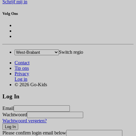
Schrijf mij in
Volg Ons
Switch regio
Contact
Tip ons
Privacy
Log in
© 2026 Go-Kids
Log In
Email
Wachtwoord
Wachtwoord vergeten?
Please confirm login email below