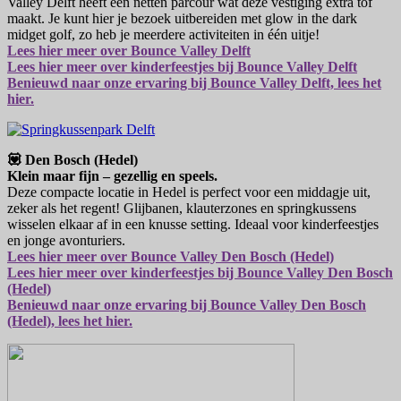
Valley Delft heeft een netten parcour wat deze vestiging extra tof
maakt. Je kunt hier je bezoek uitbereiden met glow in the dark
midget golf, zo heb je meerdere activiteiten in één uitje!
Lees hier meer over Bounce Valley Delft
Lees hier meer over kinderfeestjes bij Bounce Valley Delft
Benieuwd naar onze ervaring bij Bounce Valley Delft, lees het
hier.
💟 Den Bosch (Hedel)
Klein maar fijn – gezellig en speels.
Deze compacte locatie in Hedel is perfect voor een middagje uit,
zeker als het regent! Glijbanen, klauterzones en springkussens
wisselen elkaar af in een knusse setting. Ideaal voor kinderfeestjes
en jonge avonturiers.
Lees hier meer over Bounce Valley Den Bosch (Hedel)
Lees hier meer over kinderfeestjes bij Bounce Valley Den Bosch
(Hedel)
Benieuwd naar onze ervaring bij Bounce Valley Den Bosch
(Hedel), lees het hier.