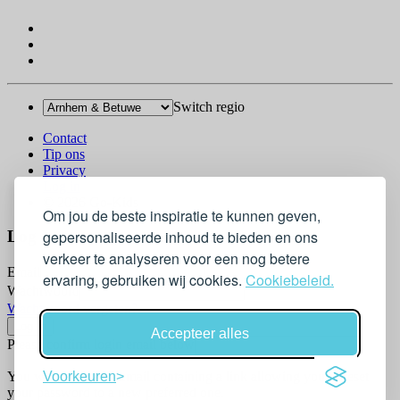
Switch regio
Contact
Tip ons
Privacy
Log in
© 2026 Go-Kids
Om jou de beste inspiratie te kunnen geven,
gepersonaliseerde inhoud te bieden en ons
Log In
verkeer te analyseren voor een nog betere
Email
ervaring, gebruiken wij cookies.
Cookiebeleid.
Wachtwoord
Wachtwoord vergeten?
Accepteer alles
Please confirm login email below
You will receive an email containing a link allowing you to reset
Voorkeuren
your password to a new preferred one.