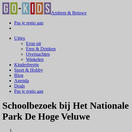
Arnhem & Betuwe
Pas je regio aan
Uitjes
Erop uit
Eten & Drinken
Overnachten
Winkelen
Kinderfeestje
Sport & Hobby
Blog
Agenda
Deals
Pas je regio aan
Schoolbezoek bij Het Nationale
Park De Hoge Veluwe