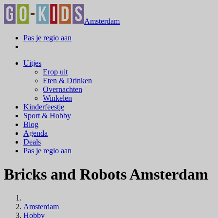
Amsterdam
Pas je regio aan
Uitjes
Erop uit
Eten & Drinken
Overnachten
Winkelen
Kinderfeestje
Sport & Hobby
Blog
Agenda
Deals
Pas je regio aan
Bricks and Robots Amsterdam
Amsterdam
Hobby