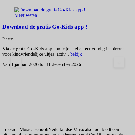
Meer weten
Download de gratis Go-Kids app !
Plaats:
Via de gratis Go-Kids app kan je je snel en eenvoudig inspireren
voor kindvriendelijke uitjes, activ...
bekijk
<
>
Van 1 januari 2026 tot 31 december 2026
Z
s
k
1
Telekids Musicalschool/Nederlandse Musicalschool biedt een
uitdagend lesprogramma voor iedereen van 4 t/m 18 jaar met dans-