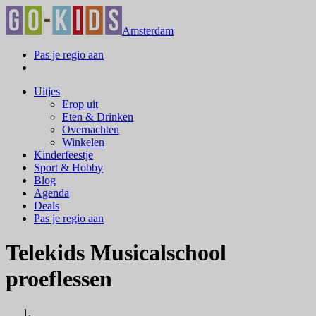
Amsterdam
Pas je regio aan
Uitjes
Erop uit
Eten & Drinken
Overnachten
Winkelen
Kinderfeestje
Sport & Hobby
Blog
Agenda
Deals
Pas je regio aan
Telekids Musicalschool
proeflessen