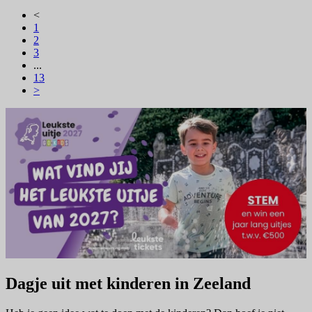
<
1
2
3
...
13
>
Dagje uit met kinderen in Zeeland