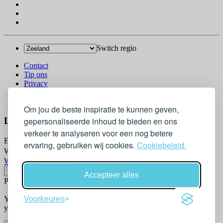
Switch regio
Contact
Tip ons
Privacy
Log in
© 2026 Go-Kids
Om jou de beste inspiratie te kunnen geven,
Log In
gepersonaliseerde inhoud te bieden en ons
verkeer te analyseren voor een nog betere
Email
ervaring, gebruiken wij cookies.
Cookiebeleid.
Wachtwoord
Wachtwoord vergeten?
Accepteer alles
Please confirm login email below
You will receive an email containing a link allowing you to reset
Voorkeuren
your password to a new preferred one.