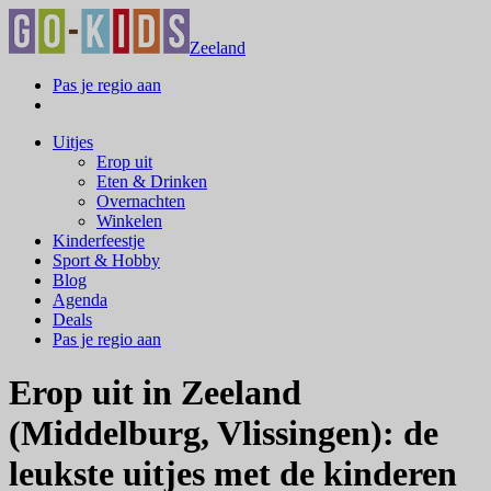
Zeeland
Pas je regio aan
Uitjes
Erop uit
Eten & Drinken
Overnachten
Winkelen
Kinderfeestje
Sport & Hobby
Blog
Agenda
Deals
Pas je regio aan
Erop uit in Zeeland
(Middelburg, Vlissingen): de
leukste uitjes met de kinderen