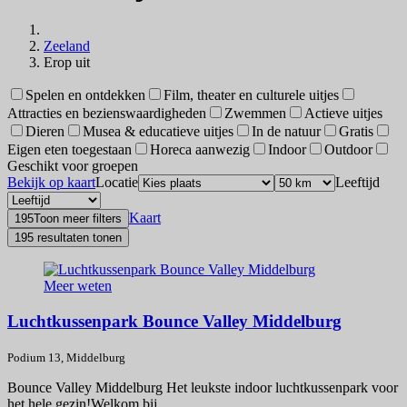
Zeeland
Erop uit
Spelen en ontdekken
Film, theater en culturele uitjes
Attracties en bezienswaardigheden
Zwemmen
Actieve uitjes
Dieren
Musea & educatieve uitjes
In de natuur
Gratis
Eigen eten toegestaan
Horeca aanwezig
Indoor
Outdoor
Geschikt voor groepen
Bekijk op kaart
Locatie
Leeftijd
Kaart
195
Toon meer filters
195 resultaten tonen
Meer weten
Luchtkussenpark Bounce Valley Middelburg
Podium 13, Middelburg
Bounce Valley Middelburg Het leukste indoor luchtkussenpark voor
het hele gezin!Welkom bij ...