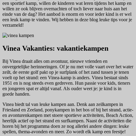
een sportief kamp, willen de kinderen wat leren tijdens het kamp en
willen ze ook blijven overnachten of toch liever naar huis aan het
einde van de dag? Het aanbod is enorm en voor ieder kind is er wel
een leuk kamp te vinden. Wij hebben in deze blog leuke tips voor je
verzameld!
Vinea Vakanties: vakantiekampen
Bij Vinea draait alles om avontuur, nieuwe vrienden en
onvergetelijke herinneringen. Of je nu met volle vaart over het water
zeilt, de eerste golf pakt op je surfplank of het zand tussen je tenen
voelt op het strand: een Vinea-kamp is anders. Vinea bestaat sinds
1951 en is nog steeds even gedreven. Hun passie voor kids, tieners
en jongeren spat er altijd vanaf. Als ouder weet je: je kind is in
goede handen.
Vinea biedt tal van leuke kampen aan. Denk aan zeilkampen in
Friesland en Zeeland, ponykampen in het bos of bij het strand, actie-
en avonturenkampen met stoere sportieve activiteiten, Beach Action,
heerlijk actief op het strand en surfkampen. Naast de activiteiten die
horen bij het programma doen ze nog allerlei andere dingen: leuke
spellen, thema-avonden en meer. Zo wordt elk kamp een feestje!