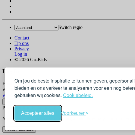
Switch regio
Contact
Tip ons
Privacy
Log in
© 2026 Go-Kids
Log In
Om jou de beste inspiratie te kunnen geven, gepersonal
Email
bieden en ons verkeer te analyseren voor een nog betere
Wachtwoord
gebruiken wij cookies.
Cookiebeleid.
Wachtwoord vergeten?
Please confirm login email below
Accepteer alles
Voorkeuren
You will receive an email containing a link allowing you to reset you