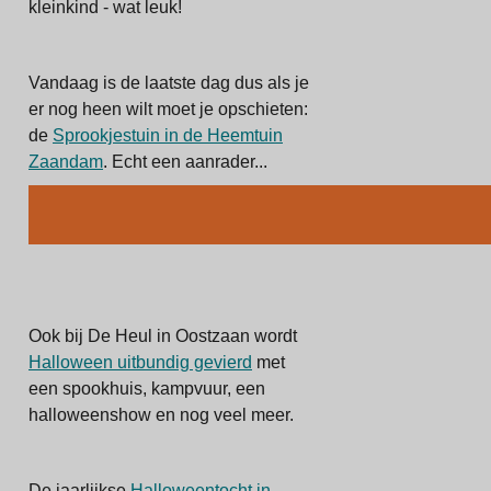
kleinkind - wat leuk!
Vandaag is de laatste dag dus als je
er nog heen wilt moet je opschieten:
de
Sprookjestuin in de Heemtuin
Zaandam
. Echt een aanrader...
Ook bij De Heul in Oostzaan wordt
Halloween uitbundig gevierd
met
een spookhuis, kampvuur, een
halloweenshow en nog veel meer.
De jaarlijkse
Halloweentocht in