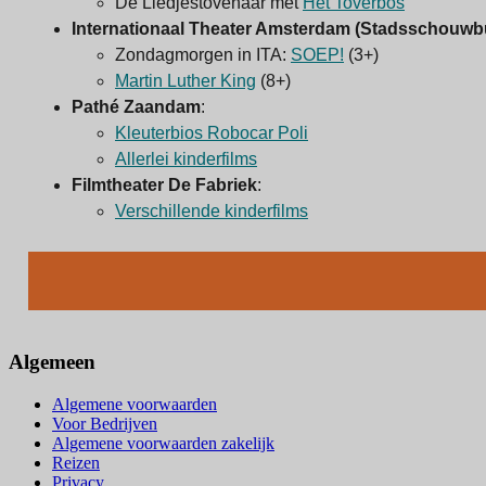
De Liedjestovenaar met
Het Toverbos
Internationaal Theater Amsterdam (Stadsschouwb
Zondagmorgen in ITA:
SOEP!
(3+)
Martin Luther King
(8+)
Pathé Zaandam
:
Kleuterbios R
obocar Poli
Allerlei kinderfilms
Filmtheater De Fabriek
:
Verschillende kinderfilms
Algemeen
Algemene voorwaarden
Voor Bedrijven
Algemene voorwaarden zakelijk
Reizen
Privacy