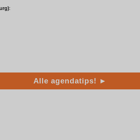
urg)
:
Alle agendatips! ►