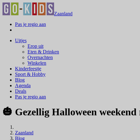
Zaanland
Pas je regio aan
Uitjes
Erop uit
Eten & Drinken
Overnachten
Winkelen
Kinderfeestje
Sport & Hobby
Blog
Agenda
Deals
Pas je regio aan
🎃 Gezellig Halloween weekend m
Zaanland
Blog