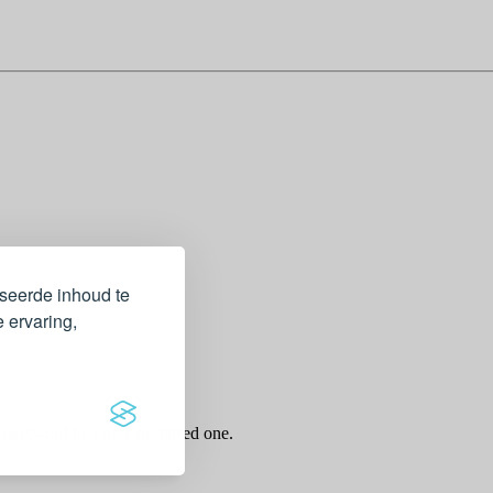
iseerde inhoud te
 ervaring,
r password to a new preferred one.