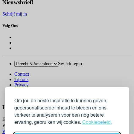
Nieuwsbrief!
Schrijf mij in
Volg Ons
Switch regio
Contact
Tip ons
Privacy
Log in
© 2026 Go-Kids
Om jou de beste inspiratie te kunnen geven,
gepersonaliseerde inhoud te bieden en ons
Log In
verkeer te analyseren voor een nog betere
Email
ervaring, gebruiken wij cookies.
Cookiebeleid.
Wachtwoord
Wachtwoord vergeten?