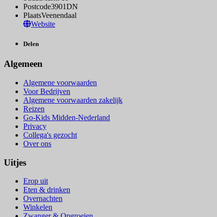
Postcode
3901DN
Plaats
Veenendaal
Website
Delen
Algemeen
Algemene voorwaarden
Voor Bedrijven
Algemene voorwaarden zakelijk
Reizen
Go-Kids Midden-Nederland
Privacy
Collega's gezocht
Over ons
Uitjes
Erop uit
Eten & drinken
Overnachten
Winkelen
Zwanger & Opgroeien