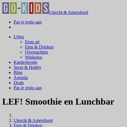
Utrecht & Amersfoort
Pas je regio aan
Uitjes
Erop uit
Eten & Drinken
Overnachten
Winkelen
Kinderfeestje
Sport & Hobby
Blog
Agenda
Deals
Pas je regio aan
LEF! Smoothie en Lunchbar
Utrecht & Amersfoort
Eten & Drinken