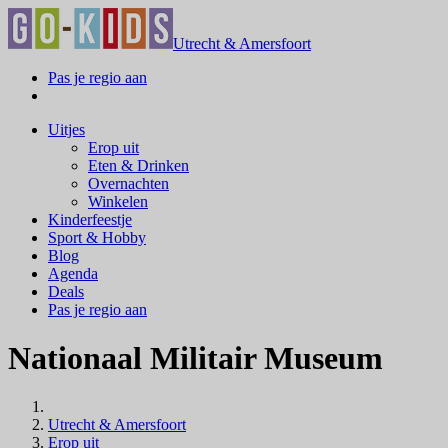
Utrecht & Amersfoort
Pas je regio aan
Uitjes
Erop uit
Eten & Drinken
Overnachten
Winkelen
Kinderfeestje
Sport & Hobby
Blog
Agenda
Deals
Pas je regio aan
Nationaal Militair Museum
Utrecht & Amersfoort
Erop uit