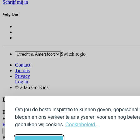
Schrijf mij in
Volg Ons
Switch regio
Contact
Tip ons
Privacy
Log in
© 2026 Go-Kids
Log In
Om jou de beste inspiratie te kunnen geven, gepersonal
Email
bieden en ons verkeer te analyseren voor een nog betere
Wachtwoord
gebruiken wij cookies.
Cookiebeleid.
Wachtwoord vergeten?
Please confirm login email below