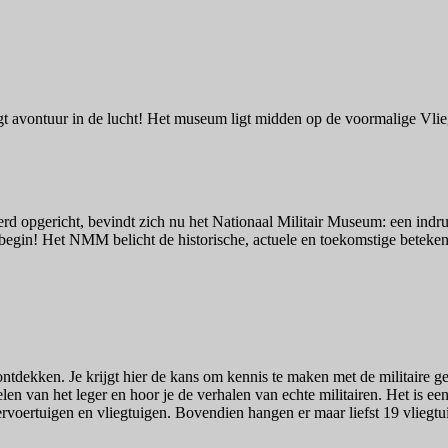
ngt avontuur in de lucht! Het museum ligt midden op de voormalige Vli
rd opgericht, bevindt zich nu het Nationaal Militair Museum: een ind
 begin! Het NMM belicht de historische, actuele en toekomstige beteke
ontdekken. Je krijgt hier de kans om kennis te maken met de militaire 
en van het leger en hoor je de verhalen van echte militairen. Het is ee
rvoertuigen en vliegtuigen. Bovendien hangen er maar liefst 19 vliegtu