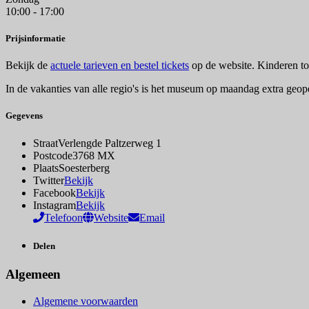
10:00 - 17:00
Prijsinformatie
Bekijk de
actuele tarieven en bestel tickets
op de website. Kinderen to
In de vakanties van alle regio's is het museum op maandag extra geo
Gegevens
Straat
Verlengde Paltzerweg 1
Postcode
3768 MX
Plaats
Soesterberg
Twitter
Bekijk
Facebook
Bekijk
Instagram
Bekijk
Telefoon
Website
Email
Delen
Algemeen
Algemene voorwaarden