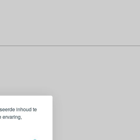
iseerde inhoud te
 ervaring,