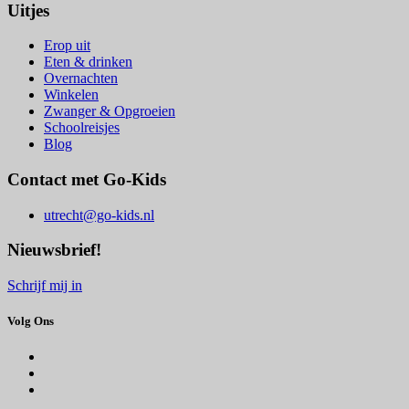
Uitjes
Erop uit
Eten & drinken
Overnachten
Winkelen
Zwanger & Opgroeien
Schoolreisjes
Blog
Contact met Go-Kids
utrecht@go-kids.nl
Nieuwsbrief!
Schrijf mij in
Volg Ons