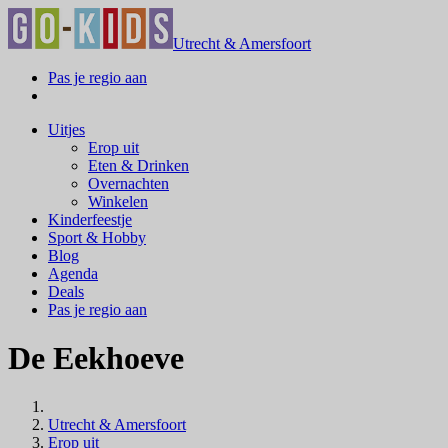
Utrecht & Amersfoort
Pas je regio aan
Uitjes
Erop uit
Eten & Drinken
Overnachten
Winkelen
Kinderfeestje
Sport & Hobby
Blog
Agenda
Deals
Pas je regio aan
De Eekhoeve
Utrecht & Amersfoort
Erop uit