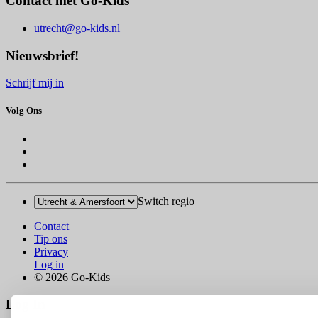
Contact met Go-Kids
utrecht@go-kids.nl
Nieuwsbrief!
Schrijf mij in
Volg Ons
Switch regio
Contact
Tip ons
Privacy
Log in
© 2026 Go-Kids
Log In