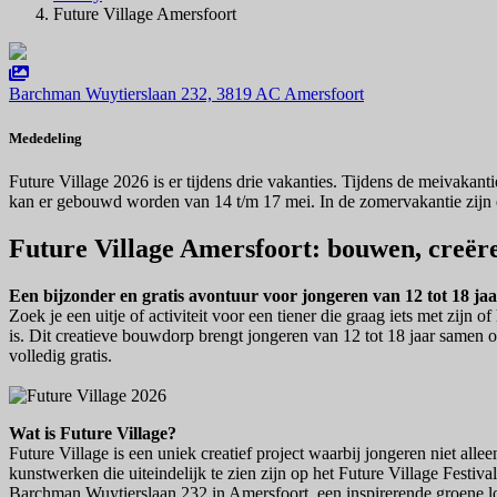
Future Village Amersfoort
Barchman Wuytierslaan 232, 3819 AC Amersfoort
Mededeling
Future Village 2026 is er tijdens drie vakanties. Tijdens de meivaka
kan er gebouwd worden van 14 t/m 17 mei. In de zomervakantie zijn 
Future Village Amersfoort: bouwen, creëren
Een bijzonder en gratis avontuur voor jongeren van 12 tot 18 ja
Zoek je een uitje of activiteit voor een tiener die graag iets met zij
is. Dit creatieve bouwdorp brengt jongeren van 12 tot 18 jaar samen
volledig gratis.
Wat is Future Village?
Future Village is een uniek creatief project waarbij jongeren niet al
kunstwerken die uiteindelijk te zien zijn op het Future Village Festi
Barchman Wuytierslaan 232 in Amersfoort, een inspirerende groene locat