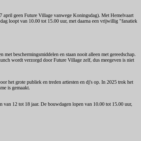
op 27 april geen Future Village vanwege Koningsdag). Met Hemelvaart
g loopt van 10.00 tot 15.00 uur, met daarna een vrijwillig "fanatiek
ken met beschermingsmiddelen en staan nooit alleen met gereedschap.
lunch wordt verzorgd door Future Village zelf, dus meegeven is niet
r het grote publiek en treden artiesten en dj's op. In 2025 trok het
sme is gemaakt.
n van 12 tot 18 jaar. De bouwdagen lopen van 10.00 tot 15.00 uur,