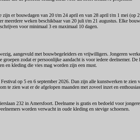
ntie zijn er bouwdagen van 20 t/m 24 april en van 28 april t/m 1 mei (
r meerdere weken beschikbaar van 20 juli t/m 21 augustus. Elke bouwda
nschrijven voor minimaal 3 en maximaal 10 dagen.
nwezig, aangevuld met bouwbegeleiders en vrijwilligers. Jongeren wer
ne groepen zodat er persoonlijke aandacht is voor iedere deelnemer. De 
en en kleding die vies mag worden zijn een must.
estival op 5 en 6 september 2026. Dan zijn alle kunstwerken te zien voo
 om te zien wat er de afgelopen maanden met zoveel inzet en enthousia
ierslaan 232 in Amersfoort. Deelname is gratis en bedoeld voor jongere
 Deelnemers worden verwacht in oude kleding en stevige schoenen.