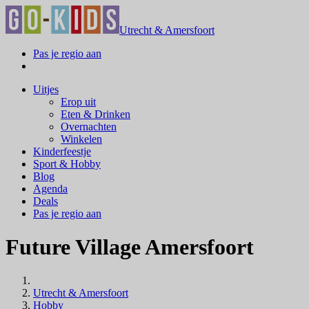
Utrecht & Amersfoort
Pas je regio aan
Uitjes
Erop uit
Eten & Drinken
Overnachten
Winkelen
Kinderfeestje
Sport & Hobby
Blog
Agenda
Deals
Pas je regio aan
Future Village Amersfoort
Utrecht & Amersfoort
Hobby