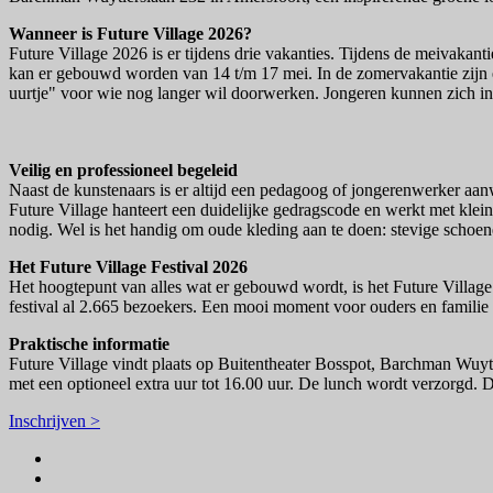
Wanneer is Future Village 2026?
Future Village 2026 is er tijdens drie vakanties. Tijdens de meivaka
kan er gebouwd worden van 14 t/m 17 mei. In de zomervakantie zijn e
uurtje" voor wie nog langer wil doorwerken. Jongeren kunnen zich i
Veilig en professioneel begeleid
Naast de kunstenaars is er altijd een pedagoog of jongerenwerker aa
Future Village hanteert een duidelijke gedragscode en werkt met klei
nodig. Wel is het handig om oude kleding aan te doen: stevige schoen
Het Future Village Festival 2026
Het hoogtepunt van alles wat er gebouwd wordt, is het Future Village F
festival al 2.665 bezoekers. Een mooi moment voor ouders en familie
Praktische informatie
Future Village vindt plaats op Buitentheater Bosspot, Barchman Wuyt
met een optioneel extra uur tot 16.00 uur. De lunch wordt verzorgd.
Inschrijven >