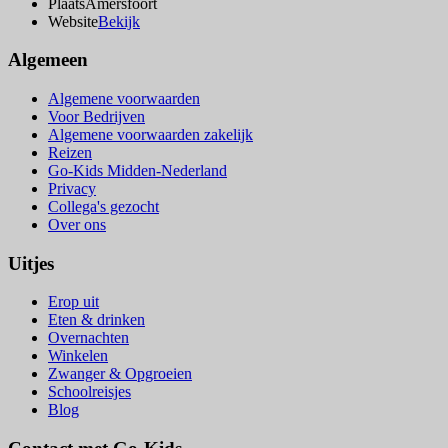
Plaats
Amersfoort
Website
Bekijk
Algemeen
Algemene voorwaarden
Voor Bedrijven
Algemene voorwaarden zakelijk
Reizen
Go-Kids Midden-Nederland
Privacy
Collega's gezocht
Over ons
Uitjes
Erop uit
Eten & drinken
Overnachten
Winkelen
Zwanger & Opgroeien
Schoolreisjes
Blog