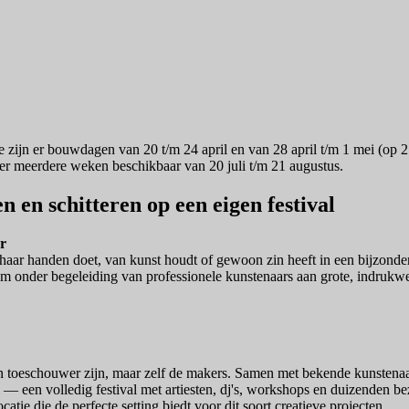
ntie zijn er bouwdagen van 20 t/m 24 april en van 28 april t/m 1 mei (
er meerdere weken beschikbaar van 20 juli t/m 21 augustus.
 en schitteren op een eigen festival
ar
n of haar handen doet, van kunst houdt of gewoon zin heeft in een bijzon
 om onder begeleiding van professionele kunstenaars aan grote, indru
leen toeschouwer zijn, maar zelf de makers. Samen met bekende kunstenaa
val — een volledig festival met artiesten, dj's, workshops en duizenden
ie die de perfecte setting biedt voor dit soort creatieve projecten.