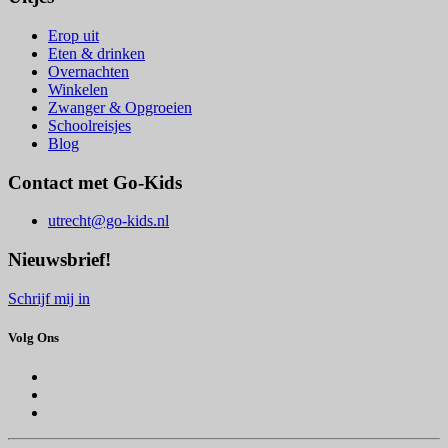
Erop uit
Eten & drinken
Overnachten
Winkelen
Zwanger & Opgroeien
Schoolreisjes
Blog
Contact met Go-Kids
utrecht@go-kids.nl
Nieuwsbrief!
Schrijf mij in
Volg Ons