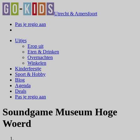
Utrecht & Amersfoort
Pas je regio aan
Uitjes
Erop uit
Eten & Drinken
Overnachten
Winkelen
Kinderfeestje
Sport & Hobby
Blog
Agenda
Deals
Pas je regio aan
Soundgame Museum Hoge
Woerd