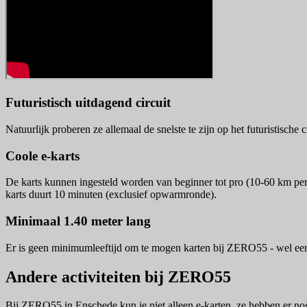
Futuristisch uitdagend circuit
Natuurlijk proberen ze allemaal de snelste te zijn op het futuristisch
Coole e-karts
De karts kunnen ingesteld worden van beginner tot pro (10-60 km per 
karts duurt 10 minuten (exclusief opwarmronde).
Minimaal 1.40 meter lang
Er is geen minimumleeftijd om te mogen karten bij ZERO55 - wel een
Andere activiteiten bij ZERO55
Bij ZERO55 in Enschede kun je niet alleen e-karten, ze hebben er nog