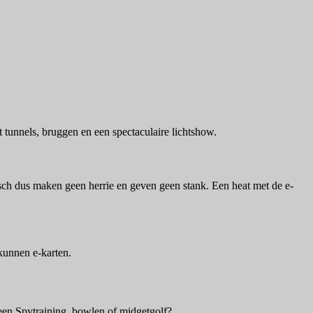
t tunnels, bruggen en een spectaculaire lichtshow.
isch dus maken geen herrie en geven geen stank. Een heat met de e-
kunnen e-karten.
 een Spytraining, bowlen of midgetgolf?