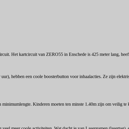
e circuit. Het kartcircuit van ZERO55 in Enschede is 425 meter lang, heef
uur), hebben een coole boosterbutton voor inhaalacties. Ze zijn elektr
 minimumlengte. Kinderen moeten ten minste 1.40m zijn om veilig te 
 veel meer coole activiteiten. Wat dacht je van Lasergamen (lasertag),