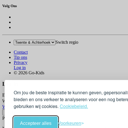
Volg Ons
Switch regio
Contact
Tip ons
Privacy
Log in
© 2026 Go-Kids
Log In
Om jou de beste inspiratie te kunnen geven, gepersonal
Email
bieden en ons verkeer te analyseren voor een nog betere
Wachtwoord
gebruiken wij cookies.
Cookiebeleid.
Wachtwoord vergeten?
Please confirm login email below
Accepteer alles
Voorkeuren