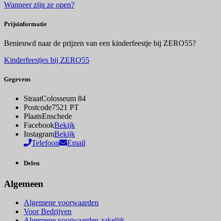
Wanneer zijn ze open?
Prijsinformatie
Benieuwd naar de prijzen van een kinderfeestje bij ZERO55?
Kinderfeestjes bij ZERO55
Gegevens
Straat
Colosseum 84
Postcode
7521 PT
Plaats
Enschede
Facebook
Bekijk
Instagram
Bekijk
Telefoon
Email
Delen
Algemeen
Algemene voorwaarden
Voor Bedrijven
Algemene voorwaarden zakelijk