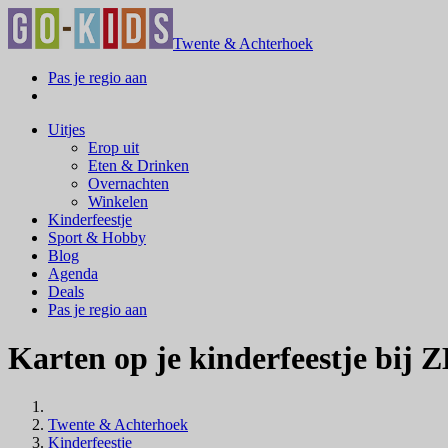
Twente & Achterhoek
Pas je regio aan
Uitjes
Erop uit
Eten & Drinken
Overnachten
Winkelen
Kinderfeestje
Sport & Hobby
Blog
Agenda
Deals
Pas je regio aan
Karten op je kinderfeestje bij
Twente & Achterhoek
Kinderfeestje