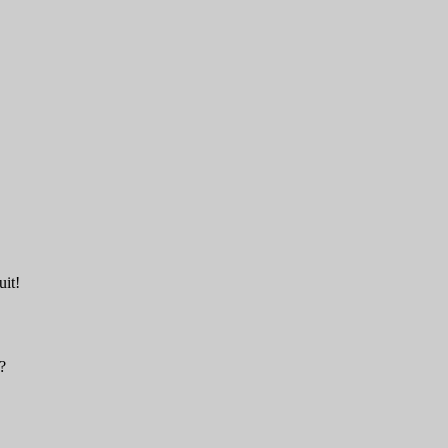
uit!
?