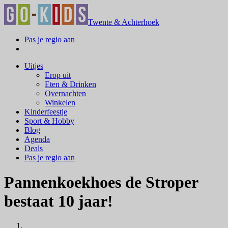
Twente & Achterhoek
Pas je regio aan
Uitjes
Erop uit
Eten & Drinken
Overnachten
Winkelen
Kinderfeestje
Sport & Hobby
Blog
Agenda
Deals
Pas je regio aan
Pannenkoekhoes de Stroper
bestaat 10 jaar!