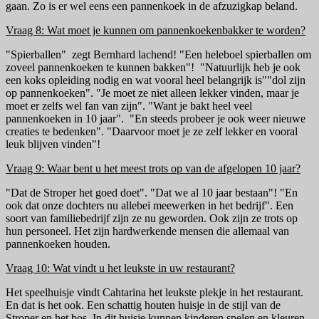
gaan. Zo is er wel eens een pannenkoek in de afzuzigkap beland.
Vraag 8: Wat moet je kunnen om pannenkoekenbakker te worden?
"Spierballen" zegt Bernhard lachend! "Een heleboel spierballen om
zoveel pannenkoeken te kunnen bakken"! "Natuurlijk heb je ook
een koks opleiding nodig en wat vooral heel belangrijk is""dol zijn
op pannenkoeken". "Je moet ze niet alleen lekker vinden, maar je
moet er zelfs wel fan van zijn". "Want je bakt heel veel
pannenkoeken in 10 jaar". "En steeds probeer je ook weer nieuwe
creaties te bedenken". "Daarvoor moet je ze zelf lekker en vooral
leuk blijven vinden"!
Vraag 9: Waar bent u het meest trots op van de afgelopen 10 jaar?
"Dat de Stroper het goed doet". "Dat we al 10 jaar bestaan"! "En
ook dat onze dochters nu allebei meewerken in het bedrijf". Een
soort van familiebedrijf zijn ze nu geworden. Ook zijn ze trots op
hun personeel. Het zijn hardwerkende mensen die allemaal van
pannenkoeken houden.
Vraag 10: Wat vindt u het leukste in uw restaurant?
Het speelhuisje vindt Cahtarina het leukste plekje in het restaurant.
En dat is het ook. Een schattig houten huisje in de stijl van de
Stroper en het bos. In dit huisje kunnen kinderen spelen en kleuren.