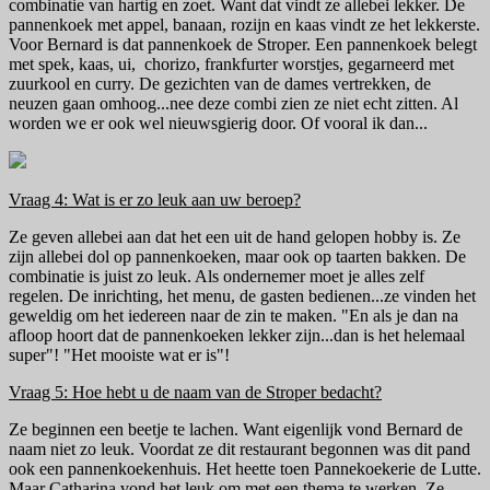
combinatie van hartig en zoet. Want dat vindt ze allebei lekker. De
pannenkoek met appel, banaan, rozijn en kaas vindt ze het lekkerste.
Voor Bernard is dat pannenkoek de Stroper. Een pannenkoek belegt
met spek, kaas, ui, chorizo, frankfurter worstjes, gegarneerd met
zuurkool en curry. De gezichten van de dames vertrekken, de
neuzen gaan omhoog...nee deze combi zien ze niet echt zitten. Al
worden we er ook wel nieuwsgierig door. Of vooral ik dan...
Vraag 4: Wat is er zo leuk aan uw beroep?
Ze geven allebei aan dat het een uit de hand gelopen hobby is. Ze
zijn allebei dol op pannenkoeken, maar ook op taarten bakken. De
combinatie is juist zo leuk. Als ondernemer moet je alles zelf
regelen. De inrichting, het menu, de gasten bedienen...ze vinden het
geweldig om het iedereen naar de zin te maken. "En als je dan na
afloop hoort dat de pannenkoeken lekker zijn...dan is het helemaal
super"! "Het mooiste wat er is"!
Vraag 5: Hoe hebt u de naam van de Stroper bedacht?
Ze beginnen een beetje te lachen. Want eigenlijk vond Bernard de
naam niet zo leuk. Voordat ze dit restaurant begonnen was dit pand
ook een pannenkoekenhuis. Het heette toen Pannekoekerie de Lutte.
Maar Catharina vond het leuk om met een thema te werken. Ze