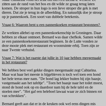
zitten aan de rand van het bos en dit wilde ze graag terug laten
komen. De stroper in hun logo is een lieve stroper die gek is met
dieren. Dat zie je terug in de afbeelding. En natuurlijk doe je stroop
op je pannenkoek. Een soort van dubbele betekenis.
Vraag 6: Waarom bent u een pannenkoeken restaurant begonnen?
Ze werkten allebei op een pannenkoekenschip in Groningen. Daar
hebben ze elkaar ontmoet. Bernard was daar chefkok. Samen wilde
ze een pannenkoekenrestaurant beginnen. In de Lutte vonden ze
deze mooie plek met restaurant en woonruimte erbij. Toen zijn ze
naar Twente verhuisd.
Vraag 7: Wat is het raarste dat jullie in 10 jaar hebben meegemaakt
in het restaurant?
We hebben best veel gekke dingen meegemaakt zegt Cahtarina.
Maar wat haar het meeste is bijgebleven is toch wel toen een hond
het hele terras mee nam. "De hond lag lekker buiten bij zijn baasje,
vastgemaakt aan het tafeltje". "Toen het baasje naar het toilet moest,
stond de hond ook op en daardoor nam hij de hele tafel en de
stoelen mee". "Het gaf een heleboel lawaai waar ze zich binnen rot
van schrokken".
Bernard geeft aan dat er in de keuken ook wel eens dingen mis