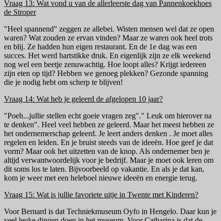
Vraag 13: Wat vond u van de allerleerste dag van Pannenkoekhoes
de Stroper
"Heel spannend" zeggen ze allebei. Wisten mensen wel dat ze open
waren? Wat zouden ze ervan vinden? Maar ze waren ook heel trots
en blij. Ze hadden hun eigen restaurant. En de 1e dag was een
succes. Het werd hartstikke druk. En eigenlijk zijn ze elk weekend
nog wel een beetje zenuwachtig. Hoe loopt alles? Krijgt iedereen
zijn eten op tijd? Hebben we genoeg plekken? Gezonde spanning
die je nodig hebt om scherp te blijven!
Vraag 14: Wat heb je geleerd de afgelopen 10 jaar?
"Poeh...jullie stellen echt goeie vragen zeg"." Leuk om hierover na
te denken". Heel veel hebben ze geleerd. Maar het meest hebben ze
het ondernemerschap geleerd. Je leert anders denken . Je moet alles
regelen en leiden. En je bruist steeds van de ideeën. Hoe geef je dat
vorm? Maar ook het uitzetten van de knop. Als ondernemer ben je
altijd verwantwoordelijk voor je bedrijf. Maar je moet ook leren om
dit soms los te laten. Bijvoorbeeld op vakantie. En als je dat kan,
kom je weer met een heleboel nieuwe ideeën en energie terug.
Vraag 15: Wat is jullie favoriete uitje in Twente met Kinderen?
Voor Bernard is dat Techniekmuseum Oyfo in Hengelo. Daar kun je
veel leuke dingen doen in het museum. Voor Catharina is dat de